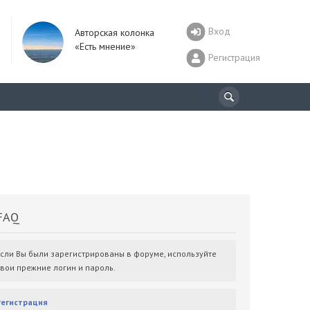
Вход
Авторская колонка
«Есть мнение»
Регистрация
AQ
Если Вы были зарегистрированы в форуме, используйте
свои прежние логин и пароль.
Регистрация