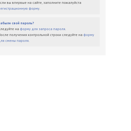
Если вы впервые на сайте, заполните пожалуйста
регистрационную форму
.
Забыли свой пароль?
Следуйте на
форму для запроса пароля
.
После получения контрольной строки следуйте на
форму
для смены пароля
.