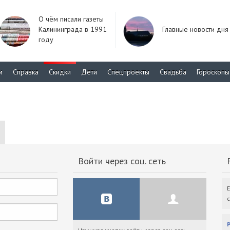
О чём писали газеты
Калининграда в 1991
Главные новости дня
году
м
Справка
Скидки
Дети
Спецпроекты
Свадьба
Гороскопы
Войти через соц. сеть
F