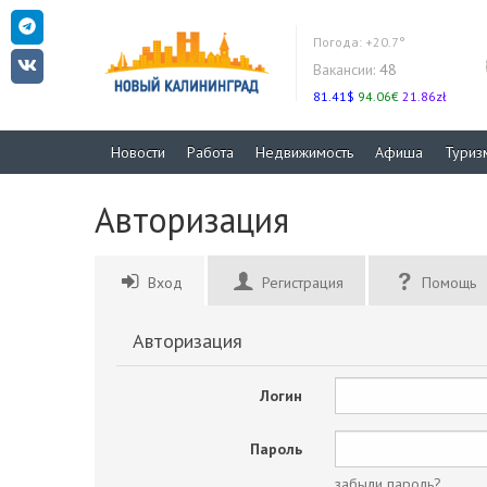
Погода:
+20.7°
Вакансии:
48
81.41$
94.06€
21.86zł
Новости
Работа
Недвижимость
Афиша
Туриз
Авторизация
Вход
Регистрация
Помощь
Авторизация
Логин
Пароль
забыли пароль?