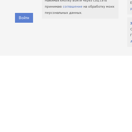
Нажимая кнопку войти через соц.сеть
принимаю
соглашение
на обработку моих
персональных данных.
Войти