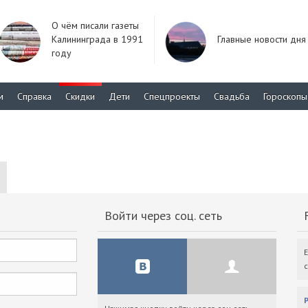
О чём писали газеты
Калининграда в 1991
Главные новости дня
году
м
Справка
Скидки
Дети
Спецпроекты
Свадьба
Гороскопы
Войти через соц. сеть
F