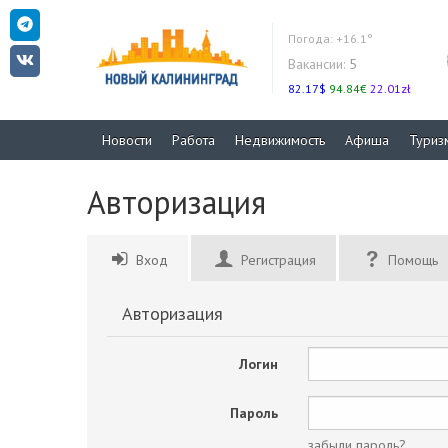
Погода:
+16.1°
Вакансии:
5
82.17$
94.84€
22.01zł
Новости
Работа
Недвижимость
Афиша
Туриз
Авторизация
Вход
Регистрация
Помощь
Авторизация
Логин
Пароль
забыли пароль?