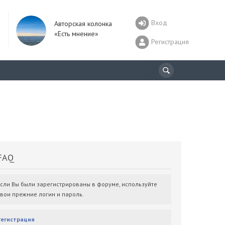
Вход
Авторская колонка
«Есть мнение»
Регистрация
AQ
Если Вы были зарегистрированы в форуме, используйте
свои прежние логин и пароль.
Регистрация