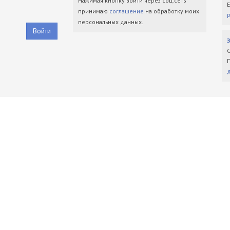
Нажимая кнопку войти через соц.сеть
принимаю
соглашение
на обработку моих
персональных данных.
Войти