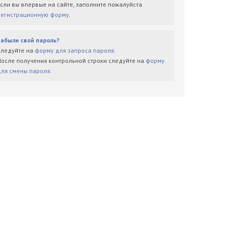
Если вы впервые на сайте, заполните пожалуйста
регистрационную форму
.
Забыли свой пароль?
Следуйте на
форму для запроса пароля
.
После получения контрольной строки следуйте на
форму
для смены пароля
.