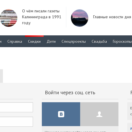
О чём писали газеты
Калининграда в 1991
Главные новости дня
году
м
Справка
Скидки
Дети
Спецпроекты
Свадьба
Гороскопы
Войти через соц. сеть
F