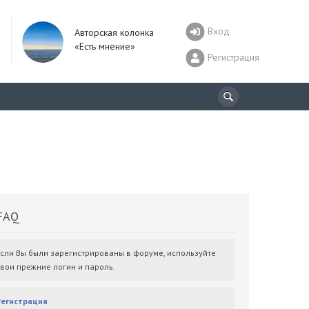
Вход
Авторская колонка
«Есть мнение»
Регистрация
AQ
Если Вы были зарегистрированы в форуме, используйте
свои прежние логин и пароль.
Регистрация