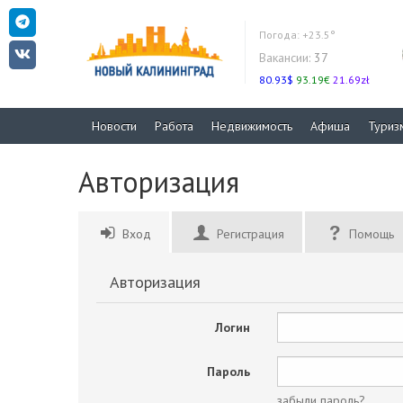
Погода:
+23.5°
Вакансии:
37
80.93$
93.19€
21.69zł
Новости
Работа
Недвижимость
Афиша
Туриз
Авторизация
Вход
Регистрация
Помощь
Авторизация
Логин
Пароль
забыли пароль?