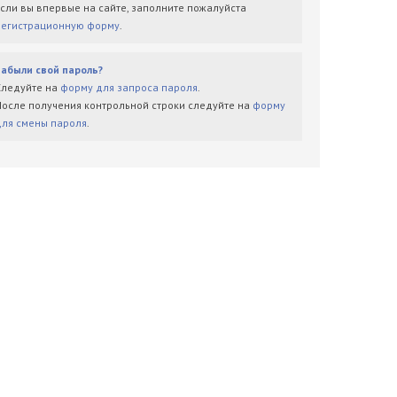
Если вы впервые на сайте, заполните пожалуйста
регистрационную форму
.
Забыли свой пароль?
Следуйте на
форму для запроса пароля
.
После получения контрольной строки следуйте на
форму
для смены пароля
.