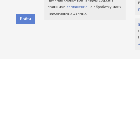
Нажимая кнопку войти через соц.сеть
принимаю
соглашение
на обработку моих
персональных данных.
Войти