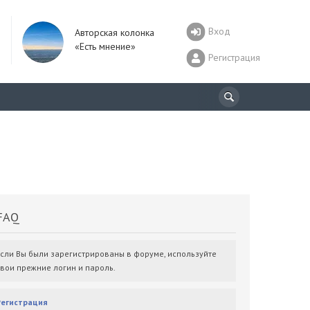
Вход
Авторская колонка
«Есть мнение»
Регистрация
AQ
Если Вы были зарегистрированы в форуме, используйте
свои прежние логин и пароль.
Регистрация