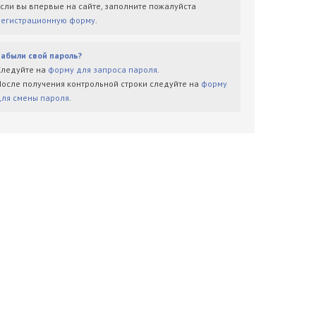
Если вы впервые на сайте, заполните пожалуйста
регистрационную форму
.
Забыли свой пароль?
Следуйте на
форму для запроса пароля
.
После получения контрольной строки следуйте на
форму
для смены пароля
.