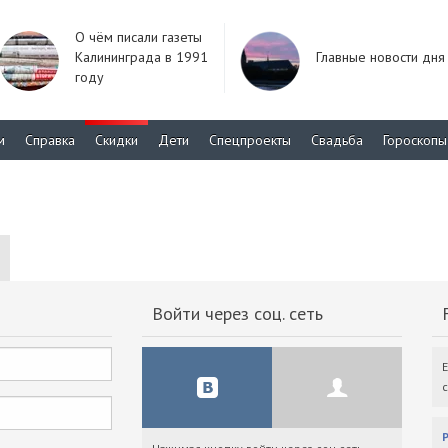
О чём писали газеты
Калининграда в 1991
Главные новости дня
году
м
Справка
Скидки
Дети
Спецпроекты
Свадьба
Гороскопы
Войти через соц. сеть
F