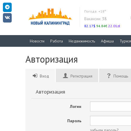
Погода:
+18°
Вакансии:
38
82.17$
94.84€
22.01zł
Новости
Работа
Недвижимость
Афиша
Туриз
Авторизация
Вход
Регистрация
Помощь
Авторизация
Логин
Пароль
забыли пароль?