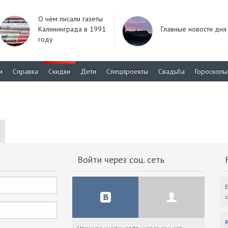
О чём писали газеты
Калининграда в 1991
Главные новости дня
году
м
Справка
Скидки
Дети
Спецпроекты
Свадьба
Гороскопы
Войти через соц. сеть
F