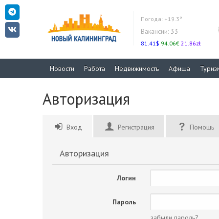
Погода:
+19.3°
Вакансии:
33
81.41$
94.06€
21.86zł
Новости
Работа
Недвижимость
Афиша
Туриз
Авторизация
Вход
Регистрация
Помощь
Авторизация
Логин
Пароль
забыли пароль?