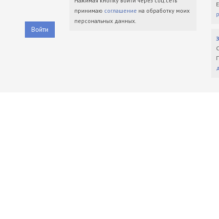
Нажимая кнопку войти через соц.сеть
принимаю
соглашение
на обработку моих
персональных данных.
Войти