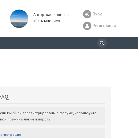
Вход
Авторская колонка
«Есть мнение»
Регистрация
AQ
Если Вы были зарегистрированы в форуме, используйте
свои прежние логин и пароль.
Регистрация