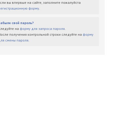
Если вы впервые на сайте, заполните пожалуйста
регистрационную форму
.
Забыли свой пароль?
Следуйте на
форму для запроса пароля
.
После получения контрольной строки следуйте на
форму
для смены пароля
.