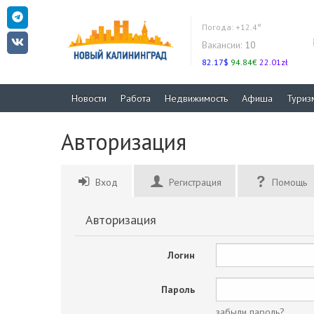
Погода:
+12.4°
Вакансии:
10
82.17$
94.84€
22.01zł
Новости
Работа
Недвижимость
Афиша
Туриз
Авторизация
Вход
Регистрация
Помощь
Авторизация
Логин
Пароль
забыли пароль?