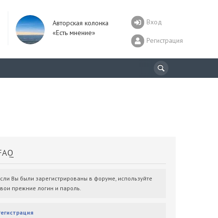
Вход
Авторская колонка
«Есть мнение»
Регистрация
AQ
Если Вы были зарегистрированы в форуме, используйте
свои прежние логин и пароль.
Регистрация