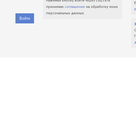
Нажимая кнопку войти через соц.сеть
принимаю
соглашение
на обработку моих
персональных данных.
Войти