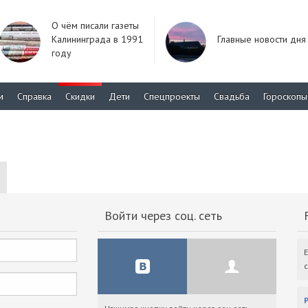
О чём писали газеты
Калининграда в 1991
Главные новости дня
году
м
Справка
Скидки
Дети
Спецпроекты
Свадьба
Гороскопы
Войти через соц. сеть
F