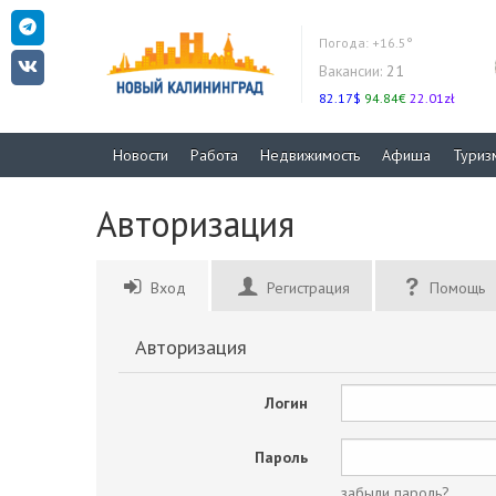
Погода:
+16.5°
Вакансии:
21
82.17$
94.84€
22.01zł
Новости
Работа
Недвижимость
Афиша
Туриз
Авторизация
Вход
Регистрация
Помощь
Авторизация
Логин
Пароль
забыли пароль?