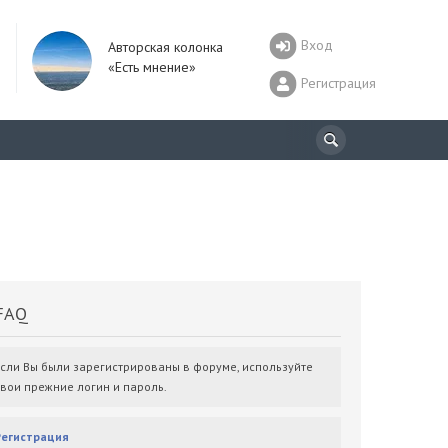
Вход
Авторская колонка
«Есть мнение»
Регистрация
AQ
Если Вы были зарегистрированы в форуме, используйте
свои прежние логин и пароль.
Регистрация