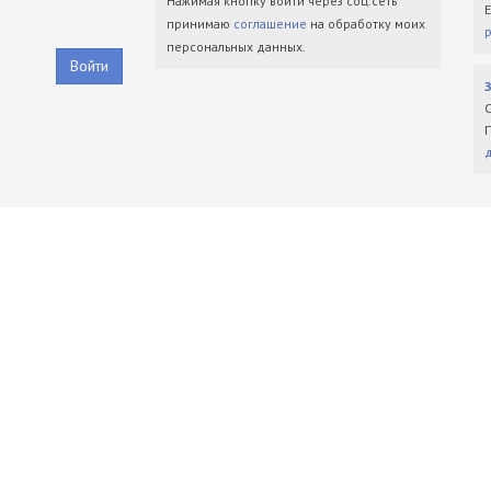
Нажимая кнопку войти через соц.сеть
принимаю
соглашение
на обработку моих
персональных данных.
Войти