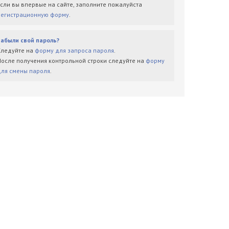
Если вы впервые на сайте, заполните пожалуйста
регистрационную форму
.
Забыли свой пароль?
Следуйте на
форму для запроса пароля
.
После получения контрольной строки следуйте на
форму
для смены пароля
.