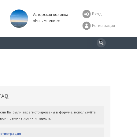
Вход
Авторская колонка
«Есть мнение»
Регистрация
AQ
Если Вы были зарегистрированы в форуме, используйте
свои прежние логин и пароль.
Регистрация