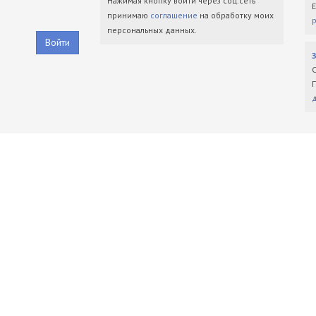
Нажимая кнопку войти через соц.сеть
принимаю
соглашение
на обработку моих
персональных данных.
Войти