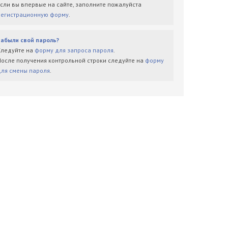
Если вы впервые на сайте, заполните пожалуйста
регистрационную форму
.
Забыли свой пароль?
Следуйте на
форму для запроса пароля
.
После получения контрольной строки следуйте на
форму
для смены пароля
.