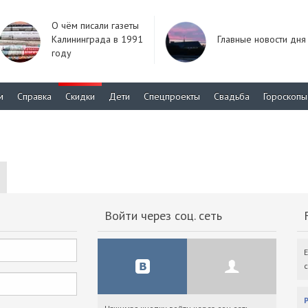
О чём писали газеты
Калининграда в 1991
Главные новости дня
году
м
Справка
Скидки
Дети
Спецпроекты
Свадьба
Гороскопы
Войти через соц. сеть
F