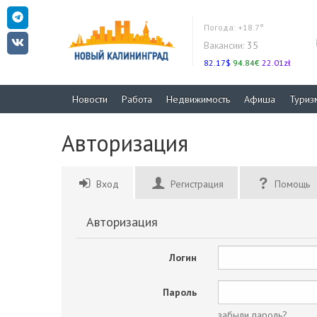
Погода:
+18.7°
Вакансии:
35
82.17$
94.84€
22.01zł
Новости
Работа
Недвижимость
Афиша
Туриз
Авторизация
Вход
Регистрация
Помощь
Авторизация
Логин
Пароль
забыли пароль?