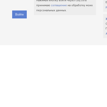
Нажимая кнопку войти через соц.сеть
принимаю
соглашение
на обработку моих
персональных данных.
Войти