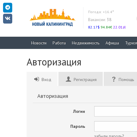
Погода:
+16.4°
Вакансии:
38
82.17$
94.84€
22.01zł
Новости
Работа
Недвижимость
Афиша
Туриз
Авторизация
Вход
Регистрация
Помощь
Авторизация
Логин
Пароль
забыли пароль?