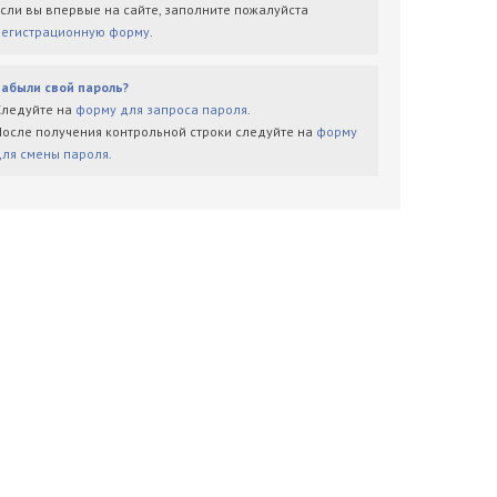
Если вы впервые на сайте, заполните пожалуйста
регистрационную форму
.
Забыли свой пароль?
Следуйте на
форму для запроса пароля
.
После получения контрольной строки следуйте на
форму
для смены пароля
.