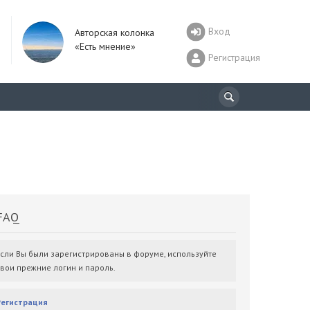
Вход
Авторская колонка
«Есть мнение»
Регистрация
AQ
Если Вы были зарегистрированы в форуме, используйте
свои прежние логин и пароль.
Регистрация