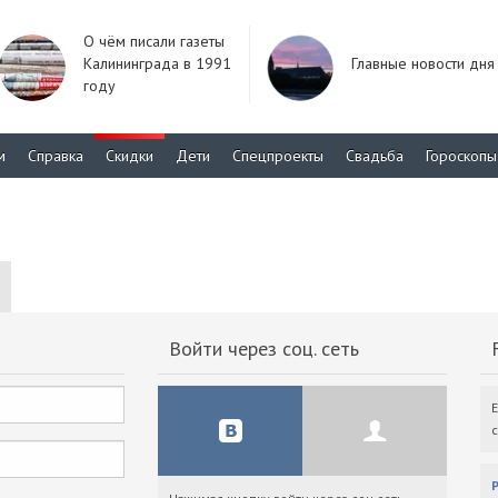
О чём писали газеты
Калининграда в 1991
Главные новости дня
году
м
Справка
Скидки
Дети
Спецпроекты
Свадьба
Гороскопы
Войти через соц. сеть
F