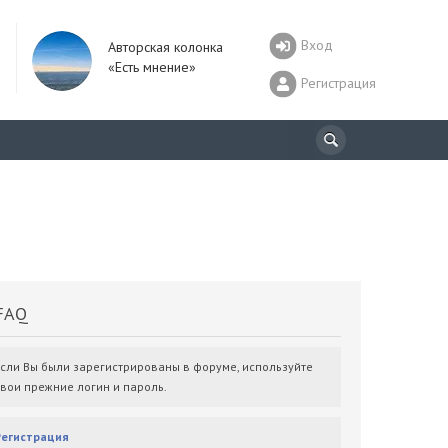
Вход
Авторская колонка
«Есть мнение»
Регистрация
AQ
Если Вы были зарегистрированы в форуме, используйте
свои прежние логин и пароль.
Регистрация