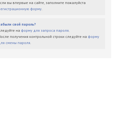
Если вы впервые на сайте, заполните пожалуйста
регистрационную форму
.
Забыли свой пароль?
Следуйте на
форму для запроса пароля
.
После получения контрольной строки следуйте на
форму
для смены пароля
.