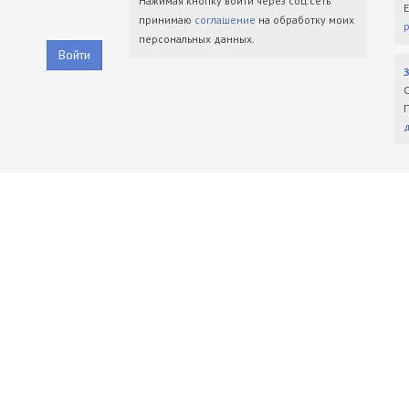
Нажимая кнопку войти через соц.сеть
принимаю
соглашение
на обработку моих
персональных данных.
Войти