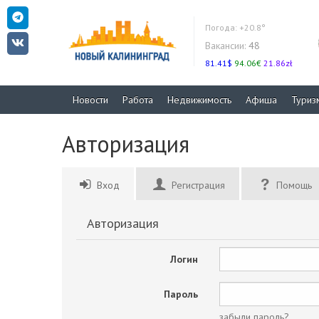
Погода:
+20.8°
Вакансии:
48
81.41$
94.06€
21.86zł
Новости
Работа
Недвижимость
Афиша
Туриз
Авторизация
Вход
Регистрация
Помощь
Авторизация
Логин
Пароль
забыли пароль?