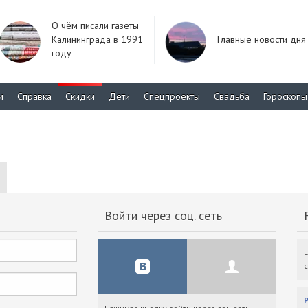
О чём писали газеты
Калининграда в 1991
Главные новости дня
году
м
Справка
Скидки
Дети
Спецпроекты
Свадьба
Гороскопы
Войти через соц. сеть
F