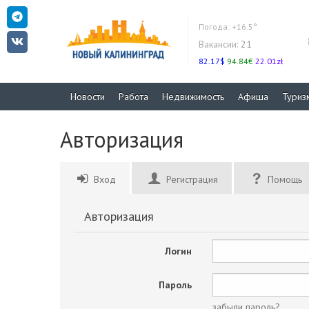
Погода:
+16.5°
Вакансии:
21
82.17$
94.84€
22.01zł
Новости
Работа
Недвижимость
Афиша
Туриз
Авторизация
Вход
Регистрация
Помощь
Авторизация
Логин
Пароль
забыли пароль?