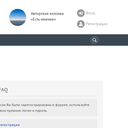
Вход
Авторская колонка
«Есть мнение»
Регистрация
AQ
Если Вы были зарегистрированы в форуме, используйте
свои прежние логин и пароль.
Регистрация