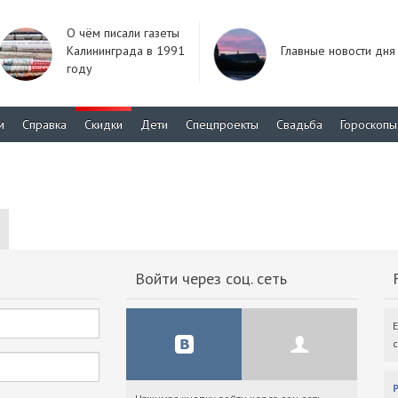
О чём писали газеты
Калининграда в 1991
Главные новости дня
году
м
Справка
Скидки
Дети
Спецпроекты
Свадьба
Гороскопы
Войти через соц. сеть
F