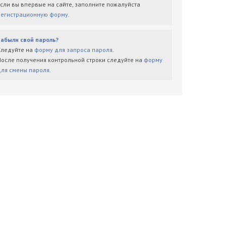
Если вы впервые на сайте, заполните пожалуйста
регистрационную форму
.
Забыли свой пароль?
Следуйте на
форму для запроса пароля
.
После получения контрольной строки следуйте на
форму
для смены пароля
.