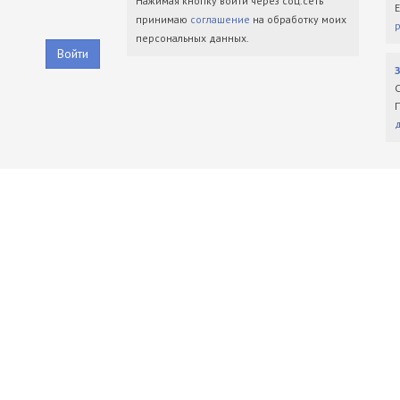
Нажимая кнопку войти через соц.сеть
принимаю
соглашение
на обработку моих
персональных данных.
Войти