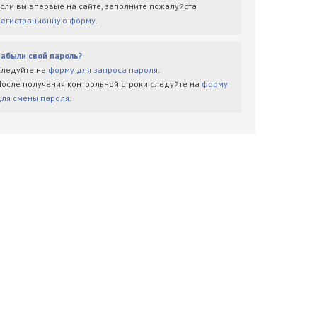
Если вы впервые на сайте, заполните пожалуйста
регистрационную форму
.
Забыли свой пароль?
Следуйте на
форму для запроса пароля
.
После получения контрольной строки следуйте на
форму
для смены пароля
.