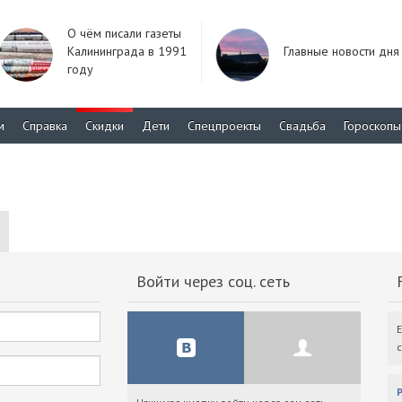
О чём писали газеты
Калининграда в 1991
Главные новости дня
году
м
Справка
Скидки
Дети
Спецпроекты
Свадьба
Гороскопы
Войти через соц. сеть
F