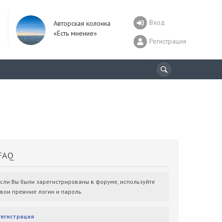
Вход
Авторская колонка
«Есть мнение»
Регистрация
AQ
Если Вы были зарегистрированы в форуме, используйте
свои прежние логин и пароль.
Регистрация