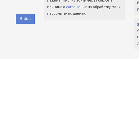
Нажимая кнопку войти через соц.сеть
принимаю
соглашение
на обработку моих
персональных данных.
Войти