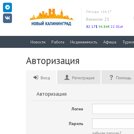
Погода:
+16.1°
Вакансии:
21
82.17$
94.84€
22.01zł
Новости
Работа
Недвижимость
Афиша
Туриз
Авторизация
Вход
Регистрация
Помощь
Авторизация
Логин
Пароль
забыли пароль?