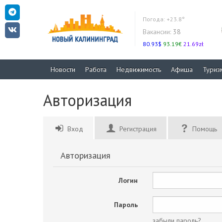
Погода:
+23.8°
Вакансии:
38
80.93$
93.19€
21.69zł
Новости
Работа
Недвижимость
Афиша
Туриз
Авторизация
Вход
Регистрация
Помощь
Авторизация
Логин
Пароль
забыли пароль?