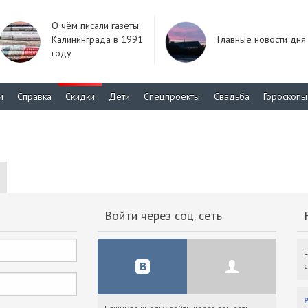
О чём писали газеты
Калининграда в 1991
Главные новости дня
году
м
Справка
Скидки
Дети
Спецпроекты
Свадьба
Гороскопы
Войти через соц. сеть
F