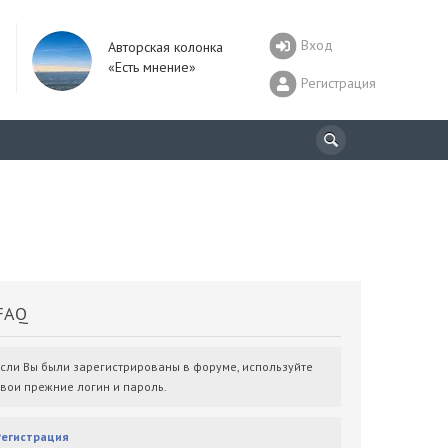
Вход
Авторская колонка
«Есть мнение»
Регистрация
AQ
Если Вы были зарегистрированы в форуме, используйте
свои прежние логин и пароль.
Регистрация