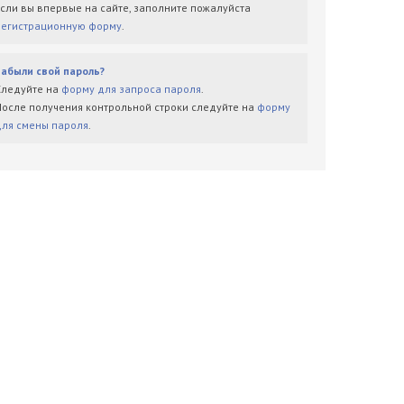
Если вы впервые на сайте, заполните пожалуйста
регистрационную форму
.
Забыли свой пароль?
Следуйте на
форму для запроса пароля
.
После получения контрольной строки следуйте на
форму
для смены пароля
.