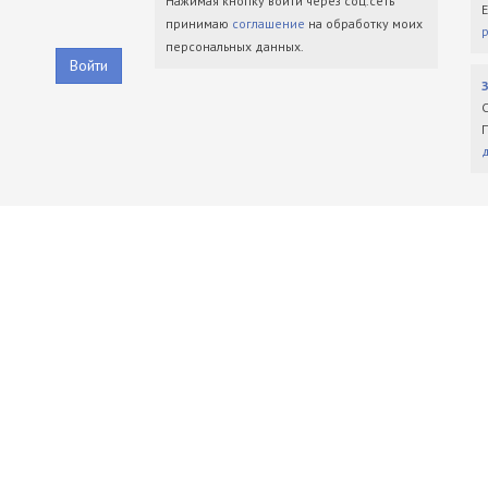
Нажимая кнопку войти через соц.сеть
принимаю
соглашение
на обработку моих
персональных данных.
Войти