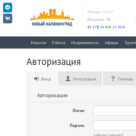
Погода:
+16.4°
Вакансии:
38
82.17$
94.84€
22.01zł
Новости
Работа
Недвижимость
Афиша
Туриз
Авторизация
Вход
Регистрация
Помощь
Авторизация
Логин
Пароль
забыли пароль?