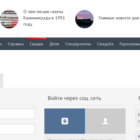
О чём писали газеты
Калининграда в 1991
Главные новости дня
году
м
Справка
Скидки
Дети
Спецпроекты
Свадьба
Гороскопы
Войти через соц. сеть
F