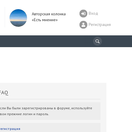
Вход
Авторская колонка
«Есть мнение»
Регистрация
AQ
Если Вы были зарегистрированы в форуме, используйте
свои прежние логин и пароль.
Регистрация