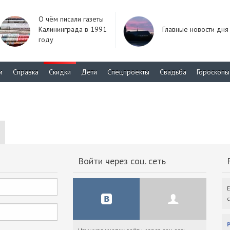
О чём писали газеты
Калининграда в 1991
Главные новости дня
году
м
Справка
Скидки
Дети
Спецпроекты
Свадьба
Гороскопы
Войти через соц. сеть
F