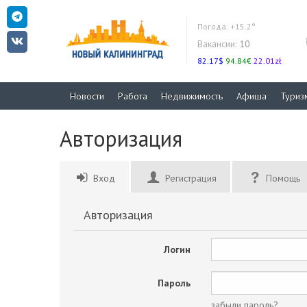
Погода:
+15.2°
Вакансии:
10
82.17$
94.84€
22.01zł
Новости
Работа
Недвижимость
Афиша
Туриз
Авторизация
Вход
Регистрация
Помощь
Авторизация
Логин
Пароль
забыли пароль?