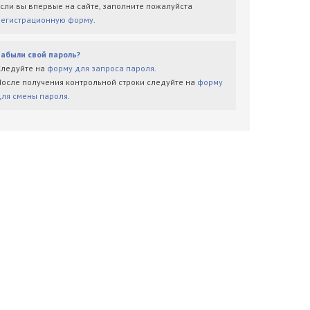
Если вы впервые на сайте, заполните пожалуйста
регистрационную форму
.
Забыли свой пароль?
Следуйте на
форму для запроса пароля
.
После получения контрольной строки следуйте на
форму
для смены пароля
.