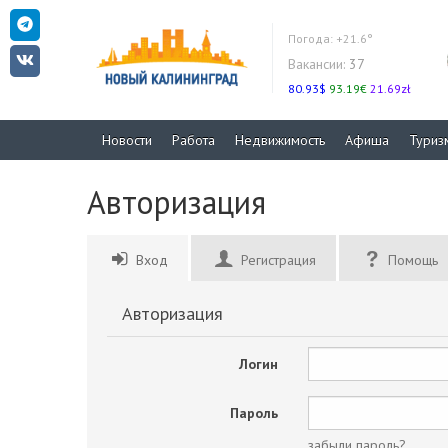
Погода:
+21.6°
Вакансии:
37
80.93$
93.19€
21.69zł
Новости
Работа
Недвижимость
Афиша
Туриз
Авторизация
Вход
Регистрация
Помощь
Авторизация
Логин
Пароль
забыли пароль?