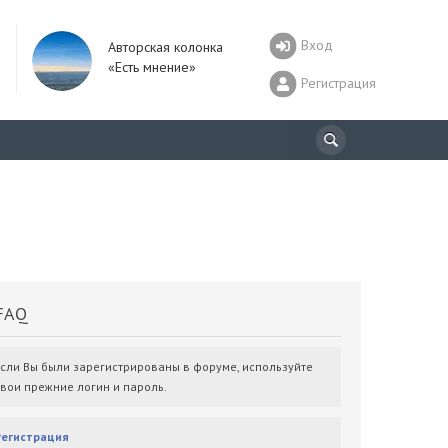
Вход
Авторская колонка
«Есть мнение»
Регистрация
AQ
Если Вы были зарегистрированы в форуме, используйте
свои прежние логин и пароль.
Регистрация