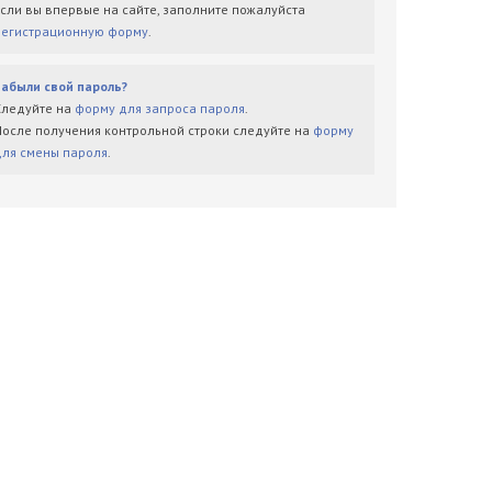
Если вы впервые на сайте, заполните пожалуйста
регистрационную форму
.
Забыли свой пароль?
Следуйте на
форму для запроса пароля
.
После получения контрольной строки следуйте на
форму
для смены пароля
.