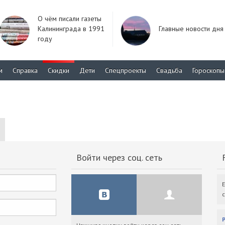
О чём писали газеты
Калининграда в 1991
Главные новости дня
году
м
Справка
Скидки
Дети
Спецпроекты
Свадьба
Гороскопы
Войти через соц. сеть
F