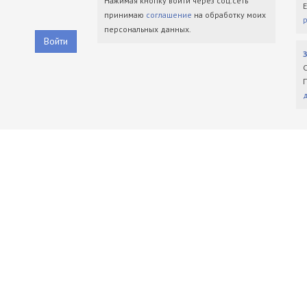
Нажимая кнопку войти через соц.сеть
принимаю
соглашение
на обработку моих
персональных данных.
Войти