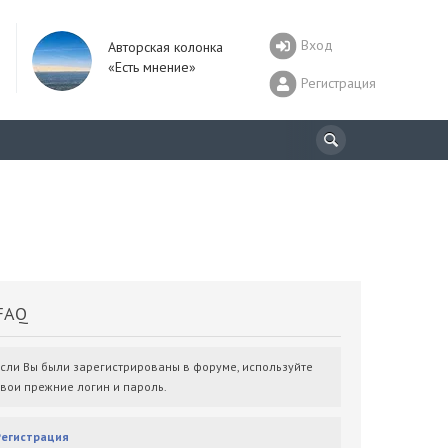
Вход
Авторская колонка
«Есть мнение»
Регистрация
AQ
Если Вы были зарегистрированы в форуме, используйте
свои прежние логин и пароль.
Регистрация