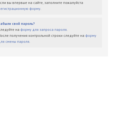
Если вы впервые на сайте, заполните пожалуйста
регистрационную форму
.
Забыли свой пароль?
Следуйте на
форму для запроса пароля
.
После получения контрольной строки следуйте на
форму
для смены пароля
.