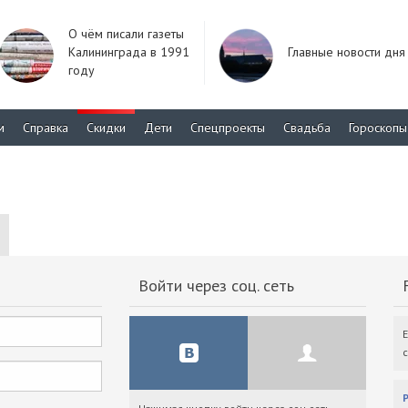
О чём писали газеты
Калининграда в 1991
Главные новости дня
году
м
Справка
Скидки
Дети
Спецпроекты
Свадьба
Гороскопы
Войти через соц. сеть
F