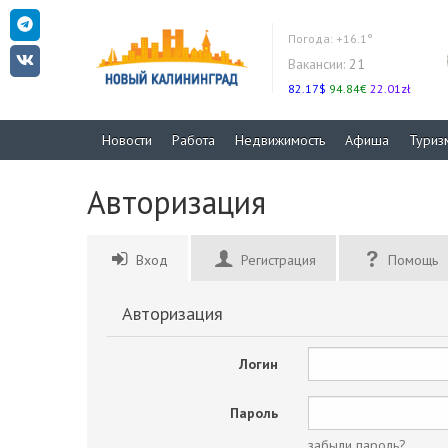
Погода:
+16.1°
Вакансии:
21
82.17$
94.84€
22.01zł
Новости
Работа
Недвижимость
Афиша
Туриз
Авторизация
Вход
Регистрация
Помощь
Авторизация
Логин
Пароль
забыли пароль?