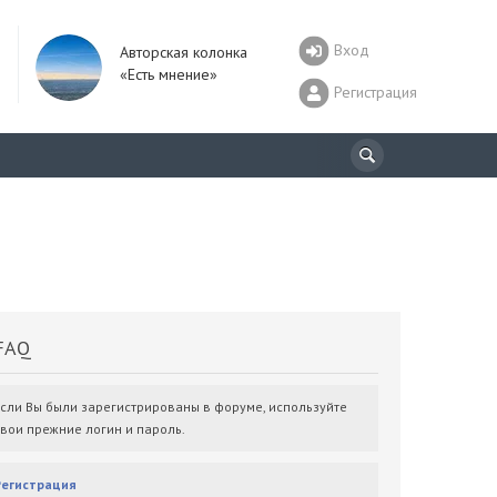
Вход
Авторская колонка
«Есть мнение»
Регистрация
AQ
Если Вы были зарегистрированы в форуме, используйте
свои прежние логин и пароль.
Регистрация