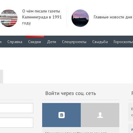
О чём писали газеты
Калининграда в 1991
Главные новости дня
году
м
Справка
Скидки
Дети
Спецпроекты
Свадьба
Гороскопы
Войти через соц. сеть
F