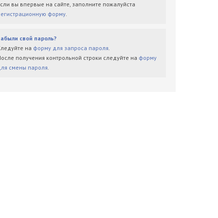
Если вы впервые на сайте, заполните пожалуйста
регистрационную форму
.
Забыли свой пароль?
Следуйте на
форму для запроса пароля
.
После получения контрольной строки следуйте на
форму
для смены пароля
.