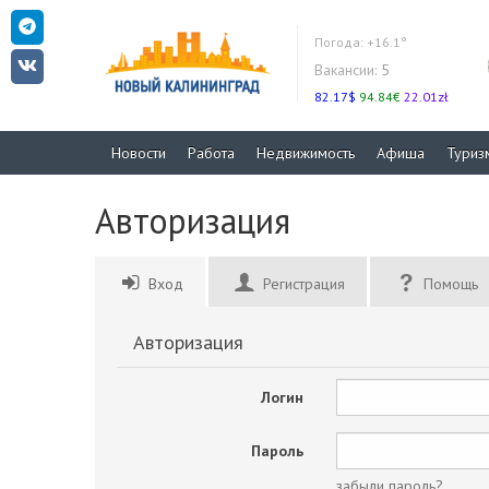
Погода:
+16.1°
Вакансии:
5
82.17$
94.84€
22.01zł
Новости
Работа
Недвижимость
Афиша
Туриз
Авторизация
Вход
Регистрация
Помощь
Авторизация
Логин
Пароль
забыли пароль?