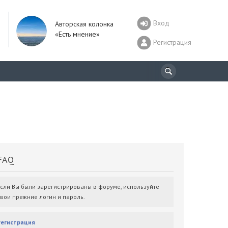
Вход
Авторская колонка
«Есть мнение»
Регистрация
AQ
Если Вы были зарегистрированы в форуме, используйте
свои прежние логин и пароль.
Регистрация