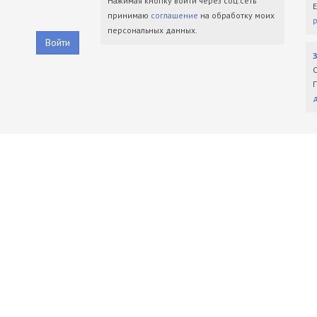
Нажимая кнопку войти через соц.сеть
принимаю
соглашение
на обработку моих
персональных данных.
Войти