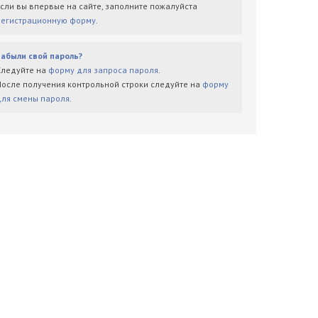
Если вы впервые на сайте, заполните пожалуйста
регистрационную форму
.
Забыли свой пароль?
Следуйте на
форму для запроса пароля
.
После получения контрольной строки следуйте на
форму
для смены пароля
.