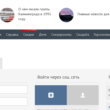
О чём писали газеты
Калининграда в 1991
Главные новости дня
году
м
Справка
Скидки
Дети
Спецпроекты
Свадьба
Гороскопы
Войти через соц. сеть
F