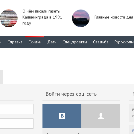
О чём писали газеты
Калининграда в 1991
Главные новости дня
году
м
Справка
Скидки
Дети
Спецпроекты
Свадьба
Гороскопы
Войти через соц. сеть
F