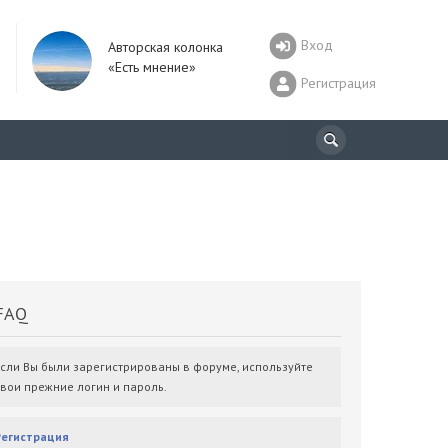
Вход
Авторская колонка
«Есть мнение»
Регистрация
AQ
Если Вы были зарегистрированы в форуме, используйте
свои прежние логин и пароль.
Регистрация