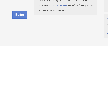
Нажимая кнопку войти через соц.сеть
принимаю
соглашение
на обработку моих
персональных данных.
Войти