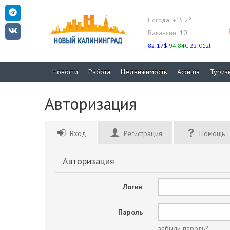
Погода:
+15.2°
Вакансии:
10
82.17$
94.84€
22.01zł
Новости
Работа
Недвижимость
Афиша
Туриз
Авторизация
Вход
Регистрация
Помощь
Авторизация
Логин
Пароль
забыли пароль?