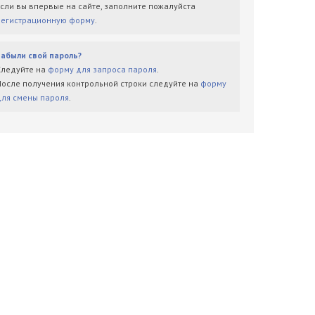
Если вы впервые на сайте, заполните пожалуйста
регистрационную форму
.
Забыли свой пароль?
Следуйте на
форму для запроса пароля
.
После получения контрольной строки следуйте на
форму
для смены пароля
.