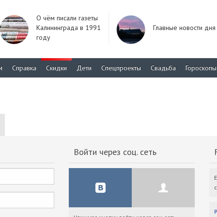
О чём писали газеты
Калининграда в 1991
Главные новости дня
году
м
Справка
Скидки
Дети
Спецпроекты
Свадьба
Гороскопы
Войти через соц. сеть
F