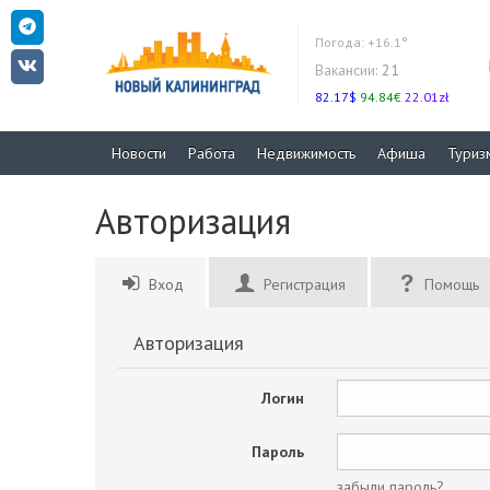
Погода:
+16.1°
Вакансии:
21
82.17$
94.84€
22.01zł
Новости
Работа
Недвижимость
Афиша
Туриз
Авторизация
Вход
Регистрация
Помощь
Авторизация
Логин
Пароль
забыли пароль?