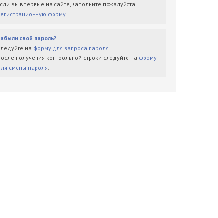
Если вы впервые на сайте, заполните пожалуйста
регистрационную форму
.
Забыли свой пароль?
Следуйте на
форму для запроса пароля
.
После получения контрольной строки следуйте на
форму
для смены пароля
.