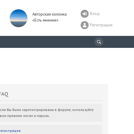
Вход
Авторская колонка
«Есть мнение»
Регистрация
AQ
Если Вы были зарегистрированы в форуме, используйте
свои прежние логин и пароль.
Регистрация