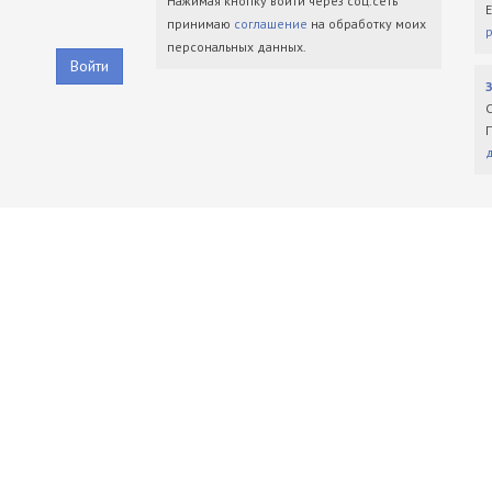
Нажимая кнопку войти через соц.сеть
принимаю
соглашение
на обработку моих
персональных данных.
Войти