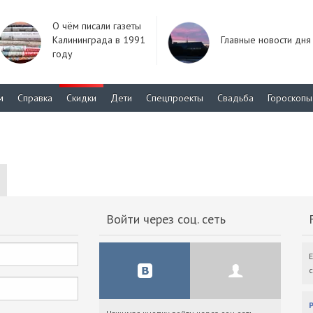
О чём писали газеты
Калининграда в 1991
Главные новости дня
году
м
Справка
Скидки
Дети
Спецпроекты
Свадьба
Гороскопы
Войти через соц. сеть
F