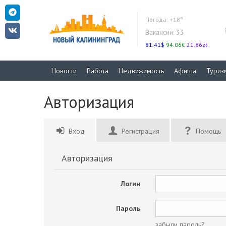
Погода:
+18°
Вакансии:
33
81.41$
94.06€
21.86zł
Новости
Работа
Недвижимость
Афиша
Туриз
Авторизация
Вход
Регистрация
Помощь
Авторизация
Логин
Пароль
забыли пароль?