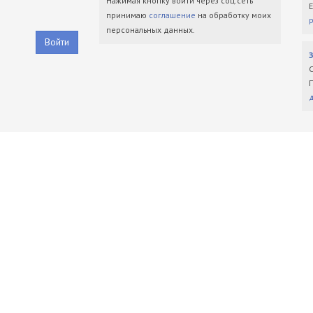
Нажимая кнопку войти через соц.сеть
принимаю
соглашение
на обработку моих
персональных данных.
Войти