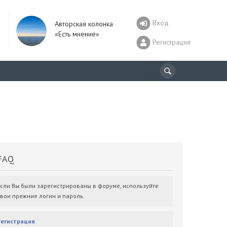
Вход
Авторская колонка
«Есть мнение»
Регистрация
AQ
Если Вы были зарегистрированы в форуме, используйте
свои прежние логин и пароль.
Регистрация