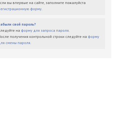
Если вы впервые на сайте, заполните пожалуйста
регистрационную форму
.
Забыли свой пароль?
Следуйте на
форму для запроса пароля
.
После получения контрольной строки следуйте на
форму
для смены пароля
.