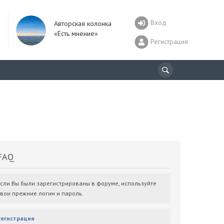
Вход
Авторская колонка
«Есть мнение»
Регистрация
AQ
Если Вы были зарегистрированы в форуме, используйте
свои прежние логин и пароль.
Регистрация