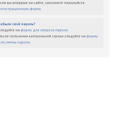
Если вы впервые на сайте, заполните пожалуйста
регистрационную форму
.
Забыли свой пароль?
Следуйте на
форму для запроса пароля
.
После получения контрольной строки следуйте на
форму
для смены пароля
.