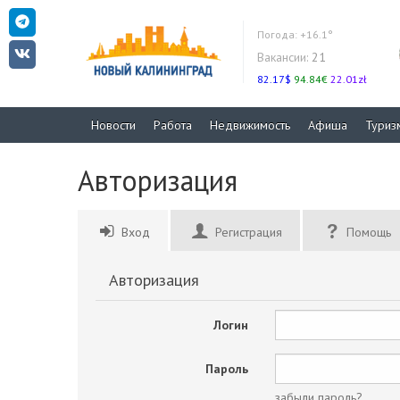
Погода:
+16.1°
Вакансии:
21
82.17$
94.84€
22.01zł
Новости
Работа
Недвижимость
Афиша
Туриз
Авторизация
Вход
Регистрация
Помощь
Авторизация
Логин
Пароль
забыли пароль?