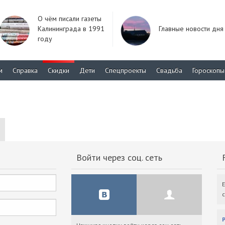
О чём писали газеты
Калининграда в 1991
Главные новости дня
году
м
Справка
Скидки
Дети
Спецпроекты
Свадьба
Гороскопы
Войти через соц. сеть
F