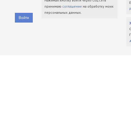
Нажимая кнопку войти через соц.сеть
принимаю
соглашение
на обработку моих
персональных данных.
Войти