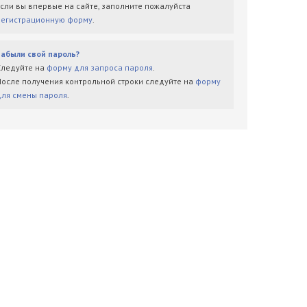
Если вы впервые на сайте, заполните пожалуйста
регистрационную форму
.
Забыли свой пароль?
Следуйте на
форму для запроса пароля
.
После получения контрольной строки следуйте на
форму
для смены пароля
.