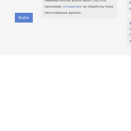
Нажимая кнопку войти через соц.сеть
принимаю
соглашение
на обработку моих
персональных данных.
Войти