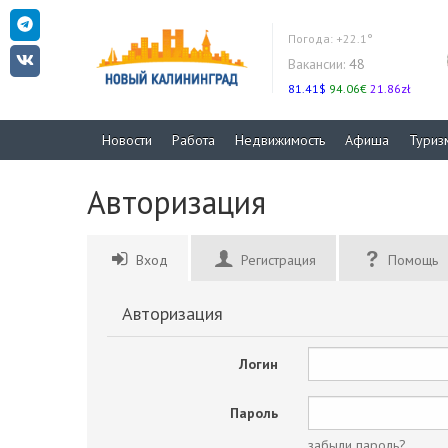
Погода:
+22.1°
Вакансии:
48
81.41$
94.06€
21.86zł
Новости
Работа
Недвижимость
Афиша
Туриз
Авторизация
Вход
Регистрация
Помощь
Авторизация
Логин
Пароль
забыли пароль?