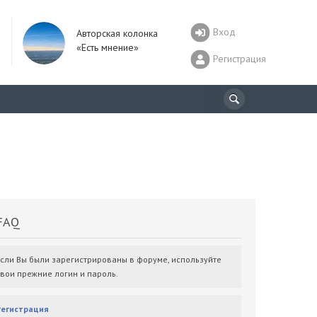
Вход
Авторская колонка
«Есть мнение»
Регистрация
AQ
Если Вы были зарегистрированы в форуме, используйте
свои прежние логин и пароль.
Регистрация