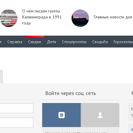
О чём писали газеты
Калининграда в 1991
Главные новости дня
году
м
Справка
Скидки
Дети
Спецпроекты
Свадьба
Гороскопы
Войти через соц. сеть
F