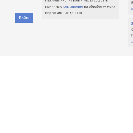
Нажимая кнопку войти через соц.сеть
принимаю
соглашение
на обработку моих
персональных данных.
Войти