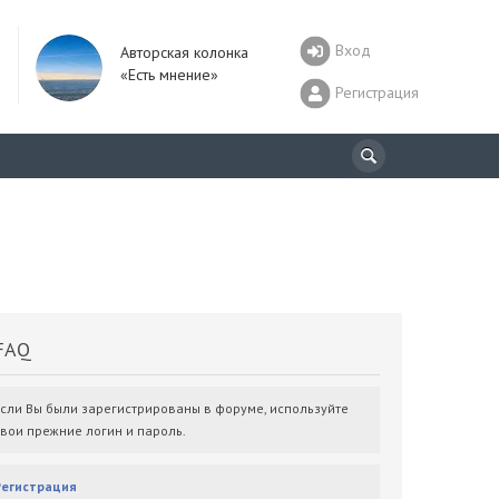
Вход
Авторская колонка
«Есть мнение»
Регистрация
AQ
Если Вы были зарегистрированы в форуме, используйте
свои прежние логин и пароль.
Регистрация