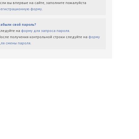
Если вы впервые на сайте, заполните пожалуйста
регистрационную форму
.
Забыли свой пароль?
Следуйте на
форму для запроса пароля
.
После получения контрольной строки следуйте на
форму
для смены пароля
.