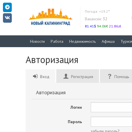
Погода:
+19.2°
Вакансии:
32
81.41$
94.06€
21.86zł
Новости
Работа
Недвижимость
Афиша
Туриз
Авторизация
Вход
Регистрация
Помощь
Авторизация
Логин
Пароль
забыли пароль?