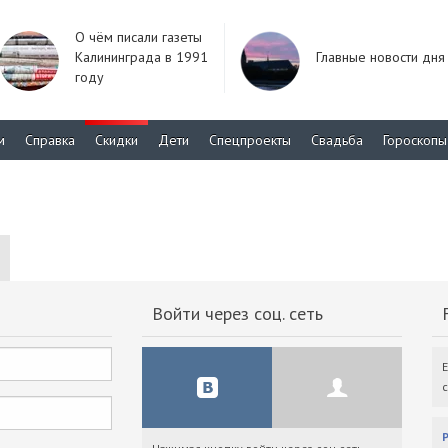
О чём писали газеты
Калининграда в 1991
Главные новости дня
году
м
Справка
Скидки
Дети
Спецпроекты
Свадьба
Гороскопы
Войти через соц. сеть
F