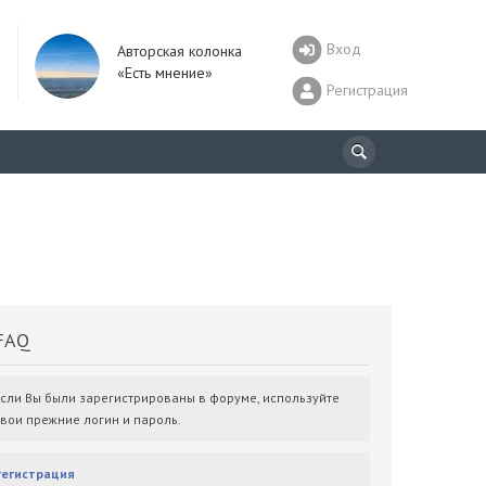
Вход
Авторская колонка
«Есть мнение»
Регистрация
AQ
Если Вы были зарегистрированы в форуме, используйте
свои прежние логин и пароль.
Регистрация