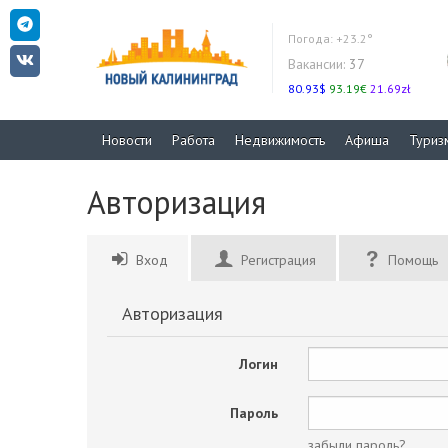
Погода:
+23.2°
Вакансии:
37
80.93$
93.19€
21.69zł
Новости
Работа
Недвижимость
Афиша
Туриз
Авторизация
Вход
Регистрация
Помощь
Авторизация
Логин
Пароль
забыли пароль?