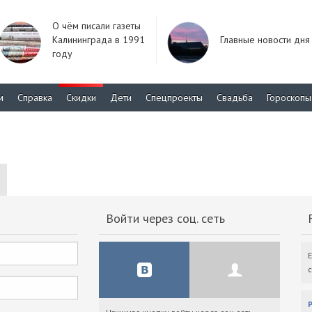
О чём писали газеты
Калининграда в 1991
Главные новости дня
году
м
Справка
Скидки
Дети
Спецпроекты
Свадьба
Гороскопы
Войти через соц. сеть
F