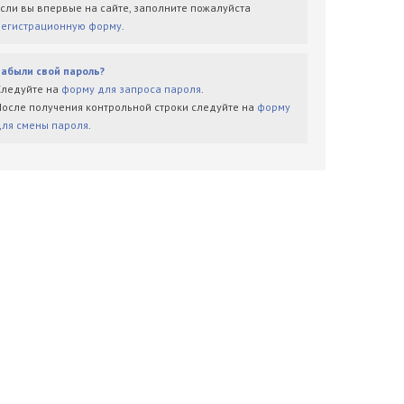
Если вы впервые на сайте, заполните пожалуйста
регистрационную форму
.
Забыли свой пароль?
Следуйте на
форму для запроса пароля
.
После получения контрольной строки следуйте на
форму
для смены пароля
.