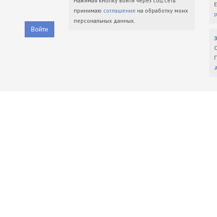
Нажимая кнопку войти через соц.сеть
принимаю
соглашение
на обработку моих
персональных данных.
Войти