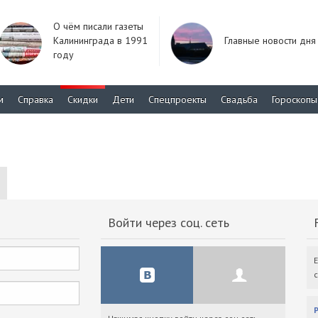
О чём писали газеты
Калининграда в 1991
Главные новости дня
году
м
Справка
Скидки
Дети
Спецпроекты
Свадьба
Гороскопы
Войти через соц. сеть
F