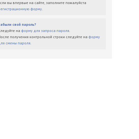
Если вы впервые на сайте, заполните пожалуйста
регистрационную форму
.
Забыли свой пароль?
Следуйте на
форму для запроса пароля
.
После получения контрольной строки следуйте на
форму
для смены пароля
.