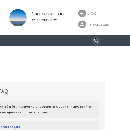
Вход
Авторская колонка
«Есть мнение»
Регистрация
AQ
Если Вы были зарегистрированы в форуме, используйте
свои прежние логин и пароль.
Регистрация