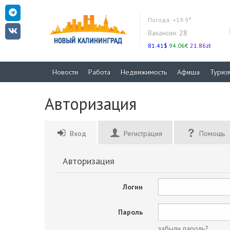
Погода:
+19.9°
Вакансии:
28
81.41$
94.06€
21.86zł
Новости
Работа
Недвижимость
Афиша
Туриз
Авторизация
Вход
Регистрация
Помощь
Авторизация
Логин
Пароль
забыли пароль?