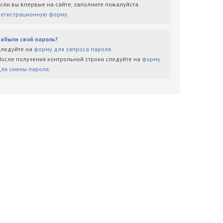
Если вы впервые на сайте, заполните пожалуйста
регистрационную форму
.
Забыли свой пароль?
Следуйте на
форму для запроса пароля
.
После получения контрольной строки следуйте на
форму
для смены пароля
.