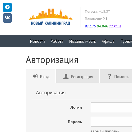
Погода:
+18.3°
Вакансии:
21
82.17$
94.84€
22.01zł
Новости
Работа
Недвижимость
Афиша
Туриз
Авторизация
Вход
Регистрация
Помощь
Авторизация
Логин
Пароль
забыли пароль?