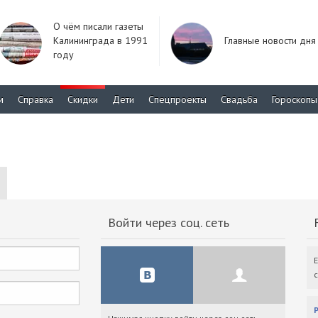
О чём писали газеты
Калининграда в 1991
Главные новости дня
году
м
Справка
Скидки
Дети
Спецпроекты
Свадьба
Гороскопы
Войти через соц. сеть
F