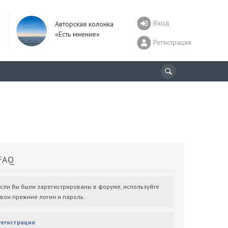
Вход
Авторская колонка
«Есть мнение»
Регистрация
AQ
Если Вы были зарегистрированы в форуме, используйте
свои прежние логин и пароль.
Регистрация