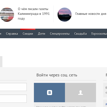
О чём писали газеты
Калининграда в 1991
Главные новости дня
году
м
Справка
Скидки
Дети
Спецпроекты
Свадьба
Гороскопы
Войти через соц. сеть
F