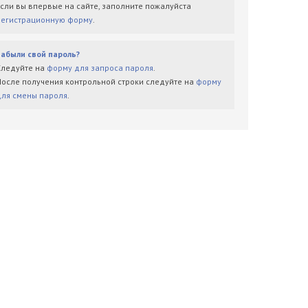
Если вы впервые на сайте, заполните пожалуйста
регистрационную форму
.
Забыли свой пароль?
Следуйте на
форму для запроса пароля
.
После получения контрольной строки следуйте на
форму
для смены пароля
.