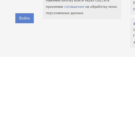
Нажимая кнопку войти через соц.сеть
принимаю
соглашение
на обработку моих
персональных данных.
Войти