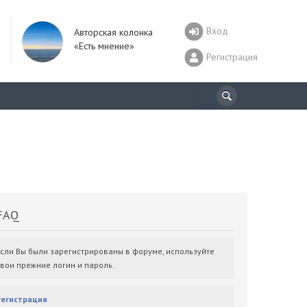
Вход
Авторская колонка
«Есть мнение»
Регистрация
AQ
Если Вы были зарегистрированы в форуме, используйте
свои прежние логин и пароль.
Регистрация