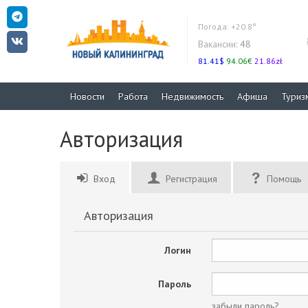
Погода:
+20.8°
Вакансии:
48
81.41$
94.06€
21.86zł
Новости
Работа
Недвижимость
Афиша
Туриз
Авторизация
Вход
Регистрация
Помощь
Авторизация
Логин
Пароль
забыли пароль?