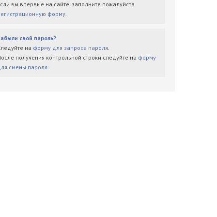
Если вы впервые на сайте, заполните пожалуйста
регистрационную форму
.
Забыли свой пароль?
Следуйте на
форму для запроса пароля
.
После получения контрольной строки следуйте на
форму
для смены пароля
.