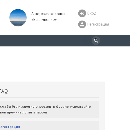
Вход
Авторская колонка
«Есть мнение»
Регистрация
AQ
Если Вы были зарегистрированы в форуме, используйте
свои прежние логин и пароль.
Регистрация