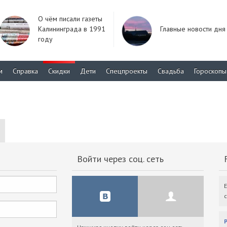
О чём писали газеты
Калининграда в 1991
Главные новости дня
году
м
Справка
Скидки
Дети
Спецпроекты
Свадьба
Гороскопы
Войти через соц. сеть
F