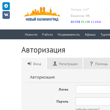
Погода:
+23°
Вакансии:
44
80.93$
93.19€
21.69zł
Новости
Работа
Недвижимость
Афиша
Туриз
Авторизация
Вход
Регистрация
Помощь
Авторизация
Логин
Пароль
забыли пароль?