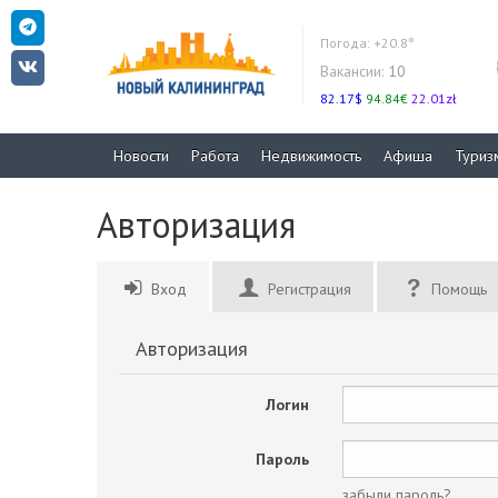
Погода:
+20.8°
Вакансии:
10
82.17$
94.84€
22.01zł
Новости
Работа
Недвижимость
Афиша
Туриз
Авторизация
Вход
Регистрация
Помощь
Авторизация
Логин
Пароль
забыли пароль?