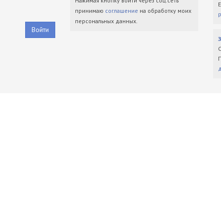
Нажимая кнопку войти через соц.сеть
принимаю
соглашение
на обработку моих
персональных данных.
Войти