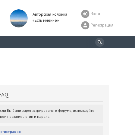
Вход
Авторская колонка
«Есть мнение»
Регистрация
AQ
Если Вы были зарегистрированы в форуме, используйте
свои прежние логин и пароль.
Регистрация