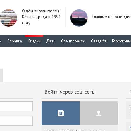
О чём писали газеты
Калининграда в 1991
Главные новости дня
году
м
Справка
Скидки
Дети
Спецпроекты
Свадьба
Гороскопы
Войти через соц. сеть
F