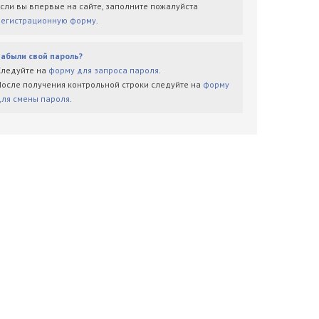
Если вы впервые на сайте, заполните пожалуйста
регистрационную форму
.
Забыли свой пароль?
Следуйте на
форму для запроса пароля
.
После получения контрольной строки следуйте на
форму
для смены пароля
.