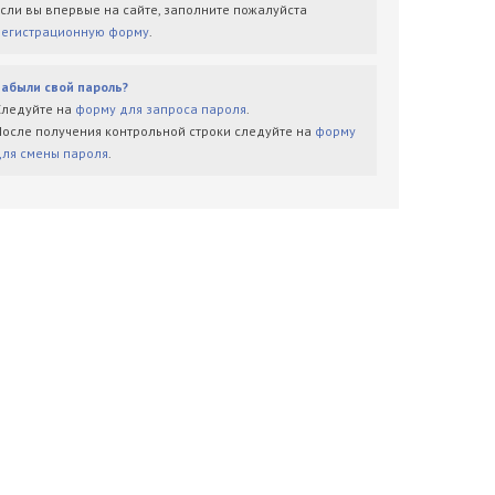
Если вы впервые на сайте, заполните пожалуйста
регистрационную форму
.
Забыли свой пароль?
Следуйте на
форму для запроса пароля
.
После получения контрольной строки следуйте на
форму
для смены пароля
.