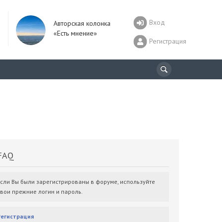
Вход
Авторская колонка
«Есть мнение»
Регистрация
AQ
Если Вы были зарегистрированы в форуме, используйте
свои прежние логин и пароль.
Регистрация