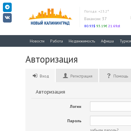
Погода:
+23.2°
Вакансии:
37
80.93$
93.19€
21.69zł
Новости
Работа
Недвижимость
Афиша
Туриз
Авторизация
Вход
Регистрация
Помощь
Авторизация
Логин
Пароль
забыли пароль?