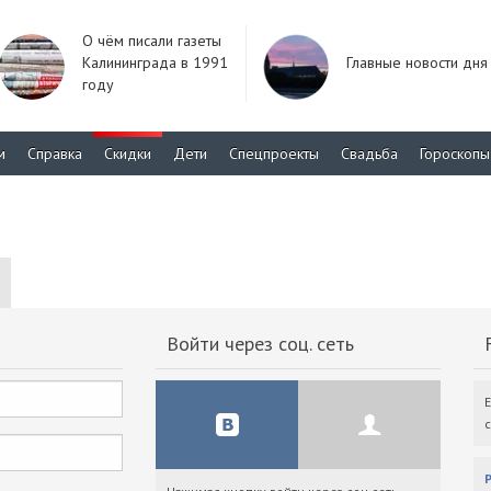
О чём писали газеты
Калининграда в 1991
Главные новости дня
году
м
Справка
Скидки
Дети
Спецпроекты
Свадьба
Гороскопы
Войти через соц. сеть
F