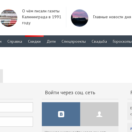
О чём писали газеты
Калининграда в 1991
Главные новости дня
году
м
Справка
Скидки
Дети
Спецпроекты
Свадьба
Гороскопы
Войти через соц. сеть
F