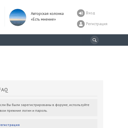
Вход
Авторская колонка
«Есть мнение»
Регистрация
AQ
Если Вы были зарегистрированы в форуме, используйте
свои прежние логин и пароль.
Регистрация