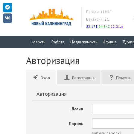
Погода:
+16.1°
Вакансии:
21
82.17$
94.84€
22.01zł
Новости
Работа
Недвижимость
Афиша
Туриз
Авторизация
Вход
Регистрация
Помощь
Авторизация
Логин
Пароль
забыли пароль?