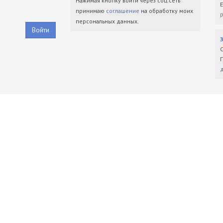
Нажимая кнопку войти через соц.сеть
принимаю
соглашение
на обработку моих
персональных данных.
Войти