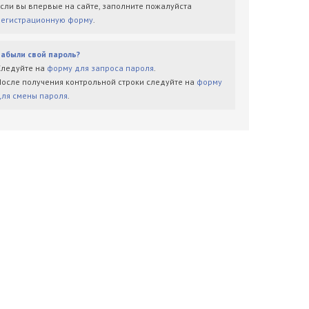
Если вы впервые на сайте, заполните пожалуйста
регистрационную форму
.
Забыли свой пароль?
Следуйте на
форму для запроса пароля
.
После получения контрольной строки следуйте на
форму
для смены пароля
.