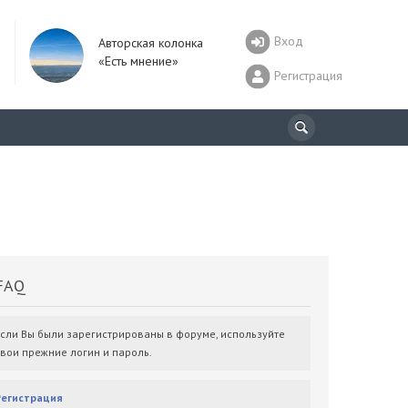
Вход
Авторская колонка
«Есть мнение»
Регистрация
AQ
Если Вы были зарегистрированы в форуме, используйте
свои прежние логин и пароль.
Регистрация