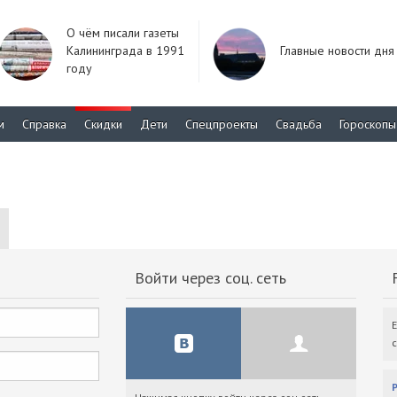
О чём писали газеты
Калининграда в 1991
Главные новости дня
году
м
Справка
Скидки
Дети
Спецпроекты
Свадьба
Гороскопы
Войти через соц. сеть
F