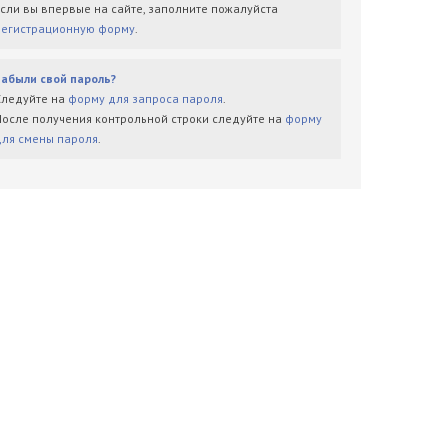
Если вы впервые на сайте, заполните пожалуйста
регистрационную форму
.
Забыли свой пароль?
Следуйте на
форму для запроса пароля
.
После получения контрольной строки следуйте на
форму
для смены пароля
.