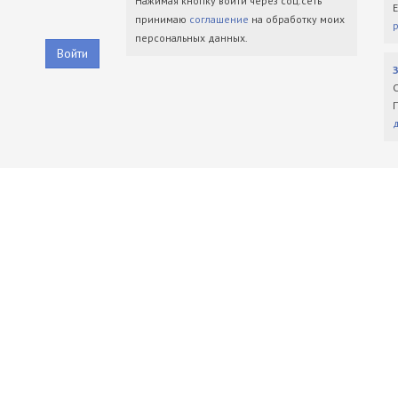
Нажимая кнопку войти через соц.сеть
принимаю
соглашение
на обработку моих
персональных данных.
Войти