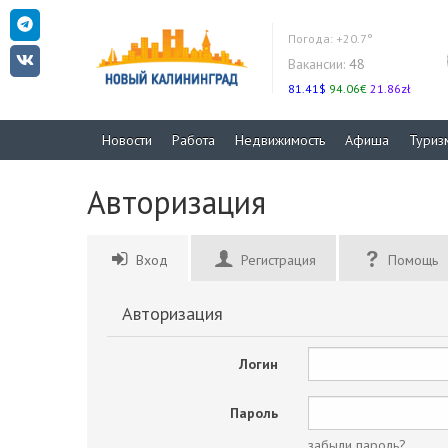
Погода:
+20.7°
Вакансии:
48
81.41$
94.06€
21.86zł
Новости
Работа
Недвижимость
Афиша
Туриз
Авторизация
Вход
Регистрация
Помощь
Авторизация
Логин
Пароль
забыли пароль?