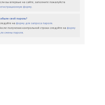
Если вы впервые на сайте, заполните пожалуйста
регистрационную форму
.
Забыли свой пароль?
Следуйте на
форму для запроса пароля
.
После получения контрольной строки следуйте на
форму
для смены пароля
.