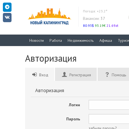
Погода:
+23.2°
Вакансии:
37
80.93$
93.19€
21.69zł
Новости
Работа
Недвижимость
Афиша
Туриз
Авторизация
Вход
Регистрация
Помощь
Авторизация
Логин
Пароль
забыли пароль?