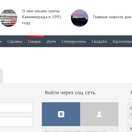
О чём писали газеты
Калининграда в 1991
Главные новости дня
году
м
Справка
Скидки
Дети
Спецпроекты
Свадьба
Гороскопы
Войти через соц. сеть
F