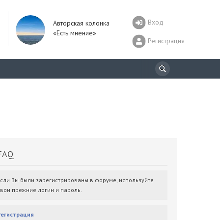
Вход
Авторская колонка
«Есть мнение»
Регистрация
AQ
Если Вы были зарегистрированы в форуме, используйте
свои прежние логин и пароль.
Регистрация