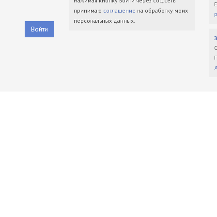
Нажимая кнопку войти через соц.сеть
принимаю
соглашение
на обработку моих
персональных данных.
Войти