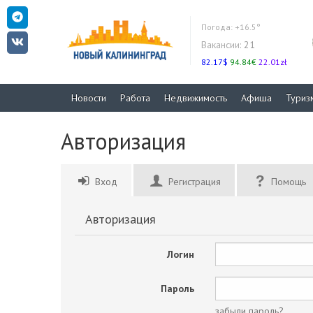
Погода:
+16.5°
Вакансии:
21
82.17$
94.84€
22.01zł
Новости
Работа
Недвижимость
Афиша
Туриз
Авторизация
Вход
Регистрация
Помощь
Авторизация
Логин
Пароль
забыли пароль?