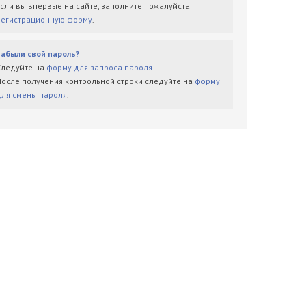
Если вы впервые на сайте, заполните пожалуйста
регистрационную форму
.
Забыли свой пароль?
Следуйте на
форму для запроса пароля
.
После получения контрольной строки следуйте на
форму
для смены пароля
.