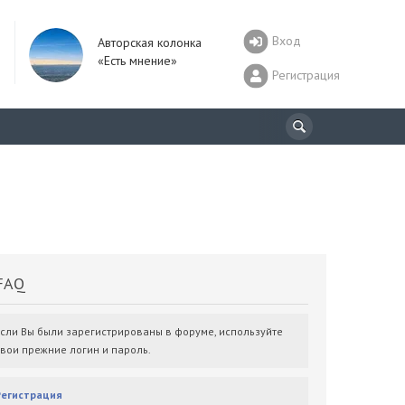
Вход
Авторская колонка
«Есть мнение»
Регистрация
AQ
Если Вы были зарегистрированы в форуме, используйте
свои прежние логин и пароль.
Регистрация