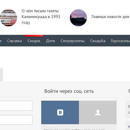
О чём писали газеты
Калининграда в 1991
Главные новости дня
году
м
Справка
Скидки
Дети
Спецпроекты
Свадьба
Гороскопы
Войти через соц. сеть
F