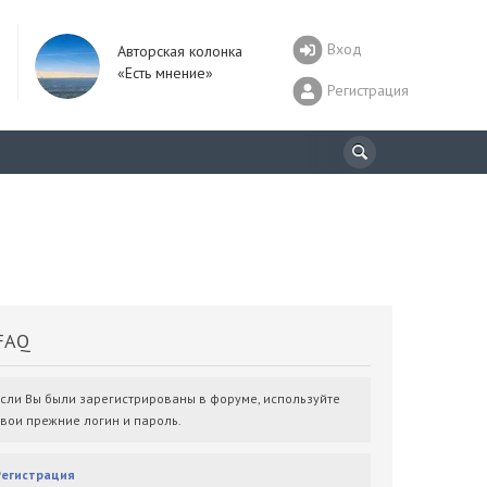
Вход
Авторская колонка
«Есть мнение»
Регистрация
AQ
Если Вы были зарегистрированы в форуме, используйте
свои прежние логин и пароль.
Регистрация