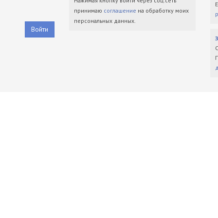
Нажимая кнопку войти через соц.сеть
принимаю
соглашение
на обработку моих
персональных данных.
Войти