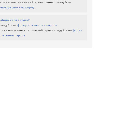
Если вы впервые на сайте, заполните пожалуйста
регистрационную форму
.
Забыли свой пароль?
Следуйте на
форму для запроса пароля
.
После получения контрольной строки следуйте на
форму
для смены пароля
.