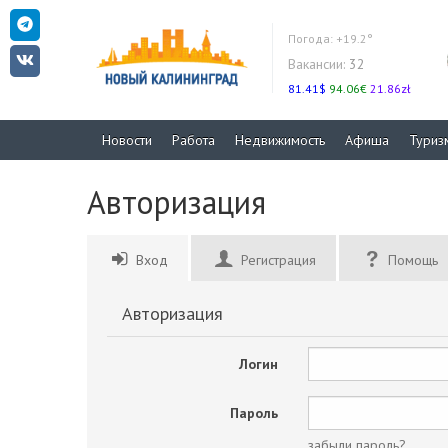
Погода:
+19.2°
Вакансии:
32
81.41$
94.06€
21.86zł
Новости
Работа
Недвижимость
Афиша
Туриз
Авторизация
Вход
Регистрация
Помощь
Авторизация
Логин
Пароль
забыли пароль?