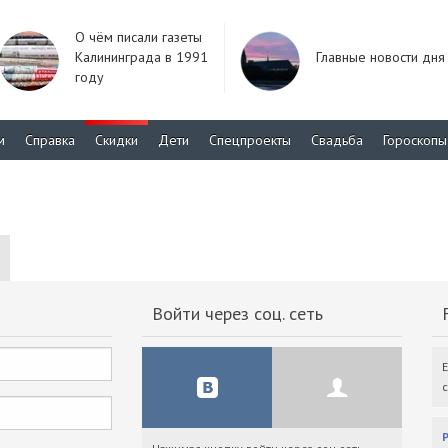
О чём писали газеты
Калининграда в 1991
Главные новости дня
году
м
Справка
Скидки
Дети
Спецпроекты
Свадьба
Гороскопы
Войти через соц. сеть
F