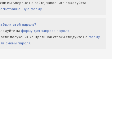
Если вы впервые на сайте, заполните пожалуйста
регистрационную форму
.
Забыли свой пароль?
Следуйте на
форму для запроса пароля
.
После получения контрольной строки следуйте на
форму
для смены пароля
.