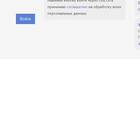
Нажимая кнопку войти через соц.сеть
принимаю
соглашение
на обработку моих
персональных данных.
Войти