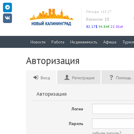
Погода:
+15.2°
Вакансии:
10
82.17$
94.84€
22.01zł
Новости
Работа
Недвижимость
Афиша
Туриз
Авторизация
Вход
Регистрация
Помощь
Авторизация
Логин
Пароль
забыли пароль?