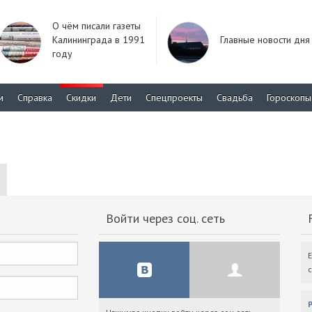
О чём писали газеты
Калининграда в 1991
Главные новости дня
году
м
Справка
Скидки
Дети
Спецпроекты
Свадьба
Гороскопы
Войти через соц. сеть
F