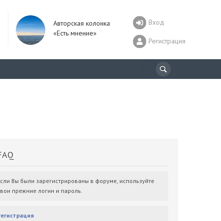
Вход
Авторская колонка
«Есть мнение»
Регистрация
AQ
Если Вы были зарегистрированы в форуме, используйте
свои прежние логин и пароль.
Регистрация