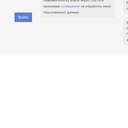
Нажимая кнопку войти через соц.сеть
принимаю
соглашение
на обработку моих
персональных данных.
Войти