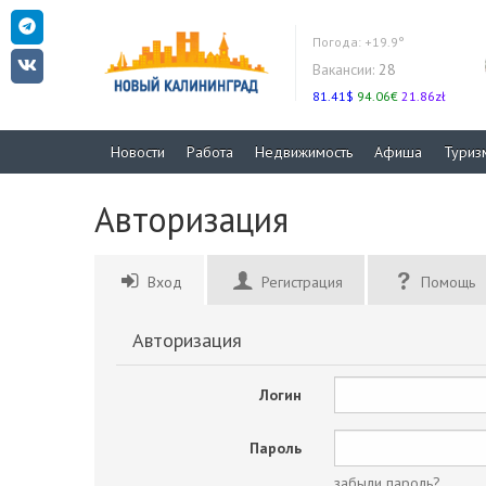
Погода:
+19.9°
Вакансии:
28
81.41$
94.06€
21.86zł
Новости
Работа
Недвижимость
Афиша
Туриз
Авторизация
Вход
Регистрация
Помощь
Авторизация
Логин
Пароль
забыли пароль?