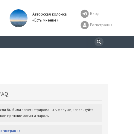
Вход
Авторская колонка
«Есть мнение»
Регистрация
AQ
Если Вы были зарегистрированы в форуме, используйте
свои прежние логин и пароль.
Регистрация