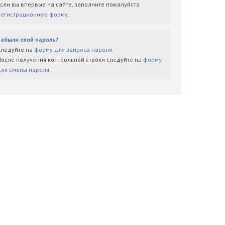
Если вы впервые на сайте, заполните пожалуйста
регистрационную форму
.
Забыли свой пароль?
Следуйте на
форму для запроса пароля
.
После получения контрольной строки следуйте на
форму
для смены пароля
.