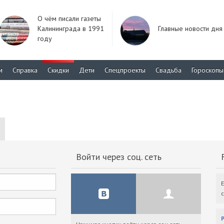
О чём писали газеты
Калининграда в 1991
Главные новости дня
году
м
Справка
Скидки
Дети
Спецпроекты
Свадьба
Гороскопы
Войти через соц. сеть
F