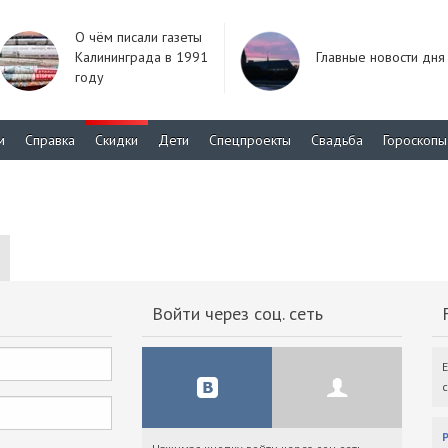
О чём писали газеты
Калининграда в 1991
Главные новости дня
году
м
Справка
Скидки
Дети
Спецпроекты
Свадьба
Гороскопы
Войти через соц. сеть
F