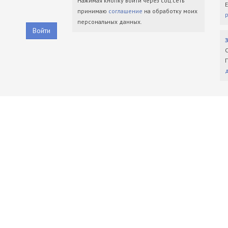
Нажимая кнопку войти через соц.сеть
принимаю
соглашение
на обработку моих
персональных данных.
Войти