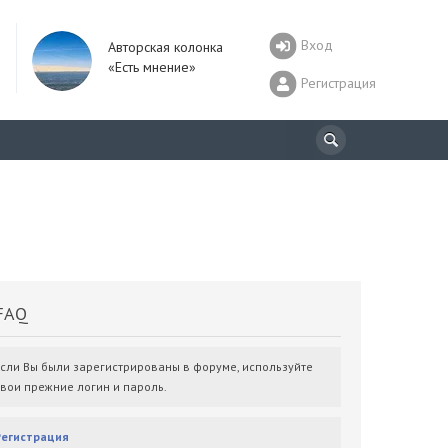
Вход
Авторская колонка
«Есть мнение»
Регистрация
AQ
Если Вы были зарегистрированы в форуме, используйте
свои прежние логин и пароль.
Регистрация