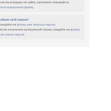
Если вы впервые на сайте, заполните пожалуйста
регистрационную форму
.
Забыли свой пароль?
Следуйте на
форму для запроса пароля
.
После получения контрольной строки следуйте на
форму
для смены пароля
.