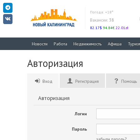
Погода:
+18°
Вакансии:
38
82.17$
94.84€
22.01zł
Новости
Работа
Недвижимость
Афиша
Туриз
Авторизация
Вход
Регистрация
Помощь
Авторизация
Логин
Пароль
забыли пароль?