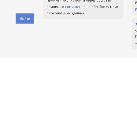
Нажимая кнопку войти через соц.сеть
принимаю
соглашение
на обработку моих
персональных данных.
Войти