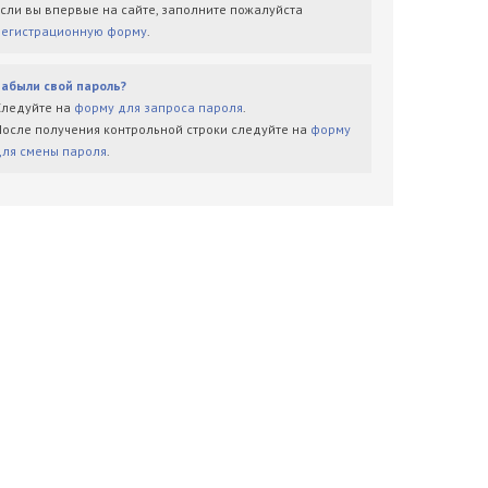
Если вы впервые на сайте, заполните пожалуйста
регистрационную форму
.
Забыли свой пароль?
Следуйте на
форму для запроса пароля
.
После получения контрольной строки следуйте на
форму
для смены пароля
.