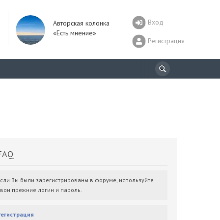
Вход
Авторская колонка
«Есть мнение»
Регистрация
AQ
Если Вы были зарегистрированы в форуме, используйте
свои прежние логин и пароль.
Регистрация