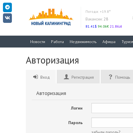
Погода:
+19.8°
Вакансии:
28
81.41$
94.06€
21.86zł
Новости
Работа
Недвижимость
Афиша
Туриз
Авторизация
Вход
Регистрация
Помощь
Авторизация
Логин
Пароль
забыли пароль?