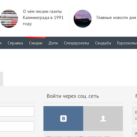
О чём писали газеты
Калининграда в 1991
Главные новости дня
году
м
Справка
Скидки
Дети
Спецпроекты
Свадьба
Гороскопы
Войти через соц. сеть
F