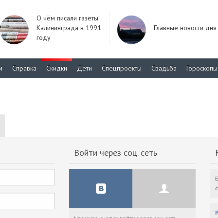
О чём писали газеты
Калининграда в 1991
Главные новости дня
году
м
Справка
Скидки
Дети
Спецпроекты
Свадьба
Гороскопы
Войти через соц. сеть
F