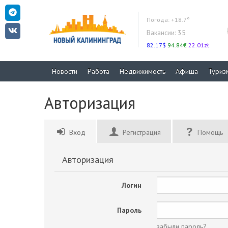
Погода:
+18.7°
Вакансии:
35
82.17$
94.84€
22.01zł
Новости
Работа
Недвижимость
Афиша
Туриз
Авторизация
Вход
Регистрация
Помощь
Авторизация
Логин
Пароль
забыли пароль?