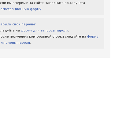
Если вы впервые на сайте, заполните пожалуйста
регистрационную форму
.
Забыли свой пароль?
Следуйте на
форму для запроса пароля
.
После получения контрольной строки следуйте на
форму
для смены пароля
.