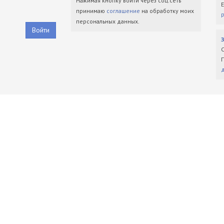
Нажимая кнопку войти через соц.сеть
принимаю
соглашение
на обработку моих
персональных данных.
Войти