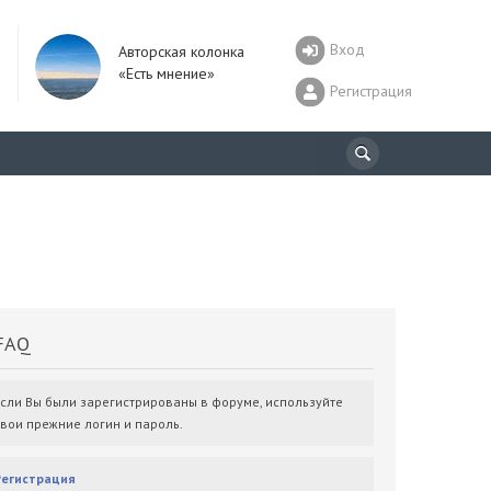
Вход
Авторская колонка
«Есть мнение»
Регистрация
AQ
Если Вы были зарегистрированы в форуме, используйте
свои прежние логин и пароль.
Регистрация