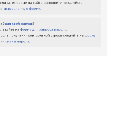
Если вы впервые на сайте, заполните пожалуйста
регистрационную форму
.
Забыли свой пароль?
Следуйте на
форму для запроса пароля
.
После получения контрольной строки следуйте на
форму
для смены пароля
.