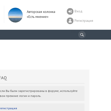
Вход
Авторская колонка
«Есть мнение»
Регистрация
AQ
Если Вы были зарегистрированы в форуме, используйте
свои прежние логин и пароль.
Регистрация