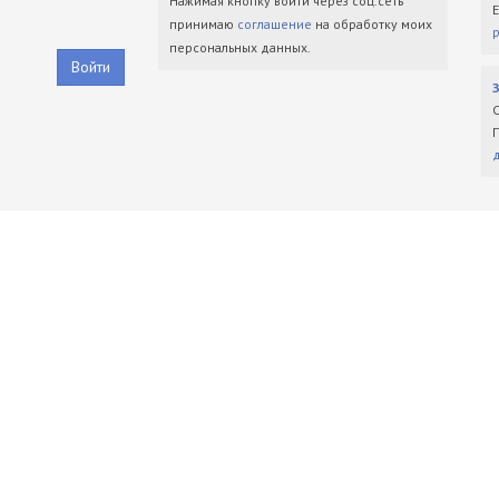
Нажимая кнопку войти через соц.сеть
принимаю
соглашение
на обработку моих
персональных данных.
Войти