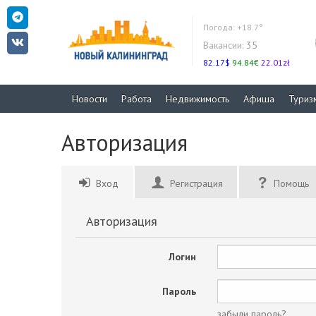
Погода:
+18.7°
Вакансии:
35
82.17$
94.84€
22.01zł
Новости
Работа
Недвижимость
Афиша
Туриз
Авторизация
Вход
Регистрация
Помощь
Авторизация
Логин
Пароль
забыли пароль?