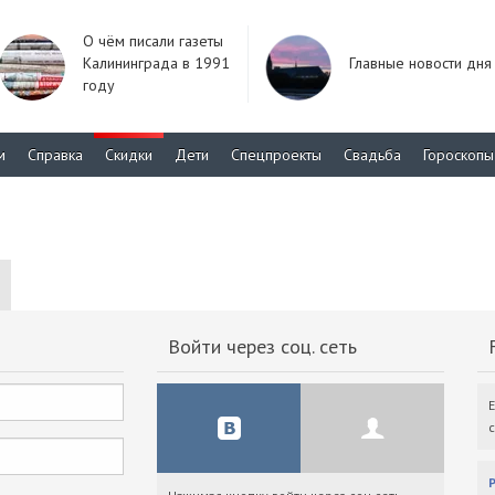
О чём писали газеты
Калининграда в 1991
Главные новости дня
году
м
Справка
Скидки
Дети
Спецпроекты
Свадьба
Гороскопы
Войти через соц. сеть
F