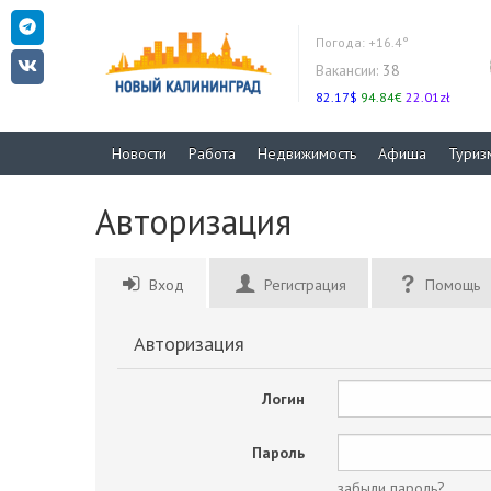
Погода:
+16.4°
Вакансии:
38
82.17$
94.84€
22.01zł
Новости
Работа
Недвижимость
Афиша
Туриз
Авторизация
Вход
Регистрация
Помощь
Авторизация
Логин
Пароль
забыли пароль?