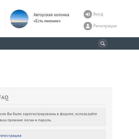
Вход
Авторская колонка
«Есть мнение»
Регистрация
AQ
Если Вы были зарегистрированы в форуме, используйте
свои прежние логин и пароль.
Регистрация