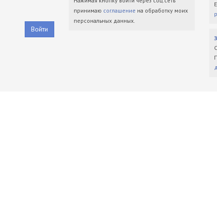
Нажимая кнопку войти через соц.сеть
принимаю
соглашение
на обработку моих
персональных данных.
Войти