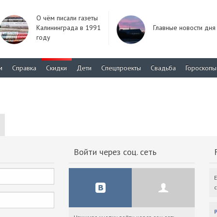
О чём писали газеты
Калининграда в 1991
Главные новости дня
году
м
Справка
Скидки
Дети
Спецпроекты
Свадьба
Гороскопы
Войти через соц. сеть
F