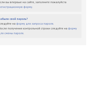
Если вы впервые на сайте, заполните пожалуйста
регистрационную форму
.
Забыли свой пароль?
Следуйте на
форму для запроса пароля
.
После получения контрольной строки следуйте на
форму
для смены пароля
.