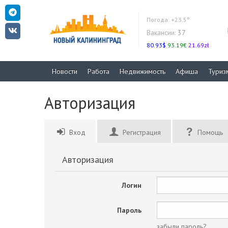
Погода:
+23.5°
Вакансии:
37
80.93$
93.19€
21.69zł
Новости
Работа
Недвижимость
Афиша
Туриз
Авторизация
Вход
Регистрация
Помощь
Авторизация
Логин
Пароль
забыли пароль?