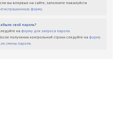
Если вы впервые на сайте, заполните пожалуйста
регистрационную форму
.
Забыли свой пароль?
Следуйте на
форму для запроса пароля
.
После получения контрольной строки следуйте на
форму
для смены пароля
.