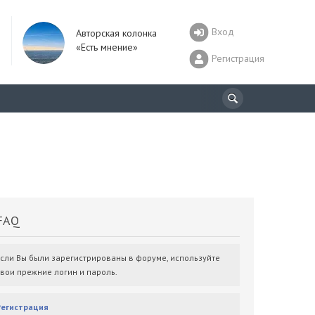
Вход
Авторская колонка
«Есть мнение»
Регистрация
AQ
Если Вы были зарегистрированы в форуме, используйте
свои прежние логин и пароль.
Регистрация