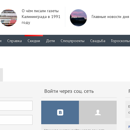
О чём писали газеты
Калининграда в 1991
Главные новости дня
году
м
Справка
Скидки
Дети
Спецпроекты
Свадьба
Гороскопы
Войти через соц. сеть
F