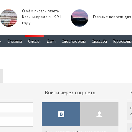
О чём писали газеты
Калининграда в 1991
Главные новости дня
году
м
Справка
Скидки
Дети
Спецпроекты
Свадьба
Гороскопы
Войти через соц. сеть
F