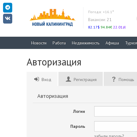
Погода:
+16.1°
Вакансии:
21
82.17$
94.84€
22.01zł
Новости
Работа
Недвижимость
Афиша
Туриз
Авторизация
Вход
Регистрация
Помощь
Авторизация
Логин
Пароль
забыли пароль?