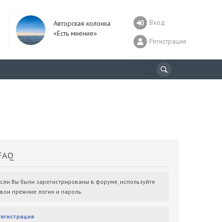
Вход
Авторская колонка
«Есть мнение»
Регистрация
AQ
Если Вы были зарегистрированы в форуме, используйте
свои прежние логин и пароль.
Регистрация