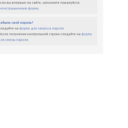
Если вы впервые на сайте, заполните пожалуйста
регистрационную форму
.
Забыли свой пароль?
Следуйте на
форму для запроса пароля
.
После получения контрольной строки следуйте на
форму
для смены пароля
.