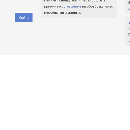
Нажимая кнопку войти через соц.сеть
принимаю
соглашение
на обработку моих
персональных данных.
Войти