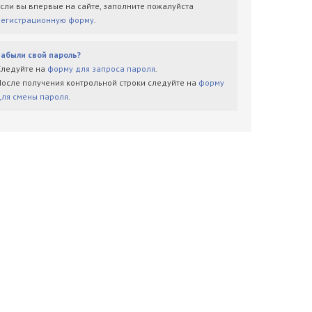
Если вы впервые на сайте, заполните пожалуйста
регистрационную форму
.
Забыли свой пароль?
Следуйте на
форму для запроса пароля
.
После получения контрольной строки следуйте на
форму
для смены пароля
.