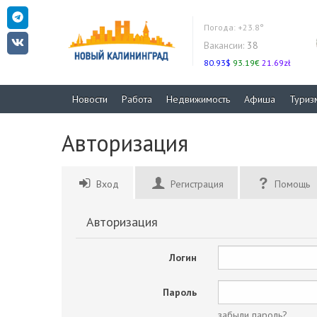
Погода:
+23.8°
Вакансии:
38
80.93$
93.19€
21.69zł
Новости
Работа
Недвижимость
Афиша
Туриз
Авторизация
Вход
Регистрация
Помощь
Авторизация
Логин
Пароль
забыли пароль?