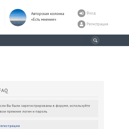
Вход
Авторская колонка
«Есть мнение»
Регистрация
AQ
Если Вы были зарегистрированы в форуме, используйте
свои прежние логин и пароль.
Регистрация