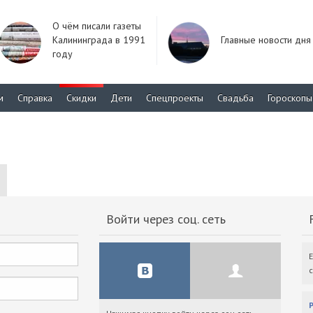
О чём писали газеты
Калининграда в 1991
Главные новости дня
году
м
Справка
Скидки
Дети
Спецпроекты
Свадьба
Гороскопы
Войти через соц. сеть
F