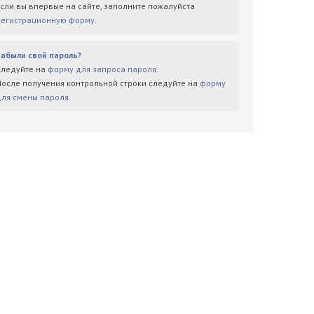
Если вы впервые на сайте, заполните пожалуйста
регистрационную форму
.
Забыли свой пароль?
Следуйте на
форму для запроса пароля
.
После получения контрольной строки следуйте на
форму
для смены пароля
.