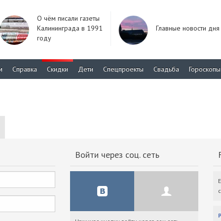
О чём писали газеты
Калининграда в 1991
Главные новости дня
году
м
Справка
Скидки
Дети
Спецпроекты
Свадьба
Гороскопы
Войти через соц. сеть
F