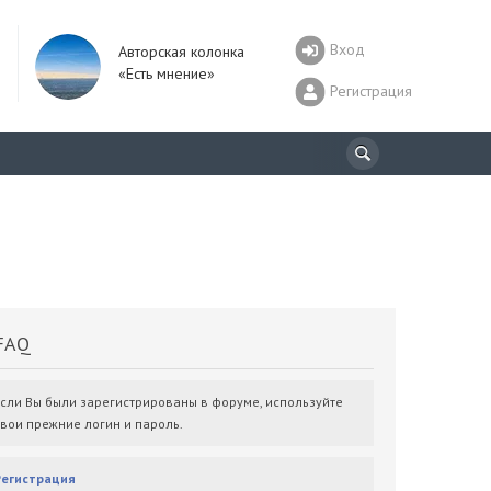
Вход
Авторская колонка
«Есть мнение»
Регистрация
AQ
Если Вы были зарегистрированы в форуме, используйте
свои прежние логин и пароль.
Регистрация