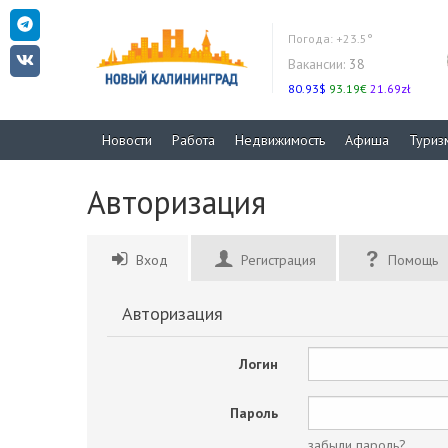
Погода:
+23.5°
Вакансии:
38
80.93$
93.19€
21.69zł
Новости
Работа
Недвижимость
Афиша
Туриз
Авторизация
Вход
Регистрация
Помощь
Авторизация
Логин
Пароль
забыли пароль?