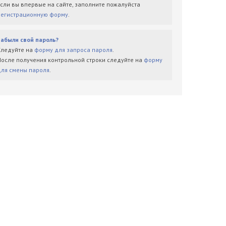
Если вы впервые на сайте, заполните пожалуйста
регистрационную форму
.
Забыли свой пароль?
Следуйте на
форму для запроса пароля
.
После получения контрольной строки следуйте на
форму
для смены пароля
.