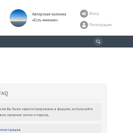
Вход
Авторская колонка
«Есть мнение»
Регистрация
AQ
Если Вы были зарегистрированы в форуме, используйте
свои прежние логин и пароль.
Регистрация