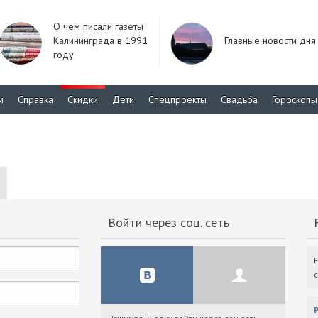
О чём писали газеты
Калининграда в 1991
Главные новости дня
году
м
Справка
Скидки
Дети
Спецпроекты
Свадьба
Гороскопы
Войти через соц. сеть
F