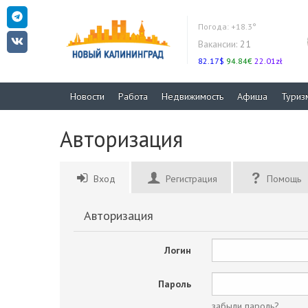
Погода:
+18.3°
Вакансии:
21
82.17$
94.84€
22.01zł
Новости
Работа
Недвижимость
Афиша
Туриз
Авторизация
Вход
Регистрация
Помощь
Авторизация
Логин
Пароль
забыли пароль?